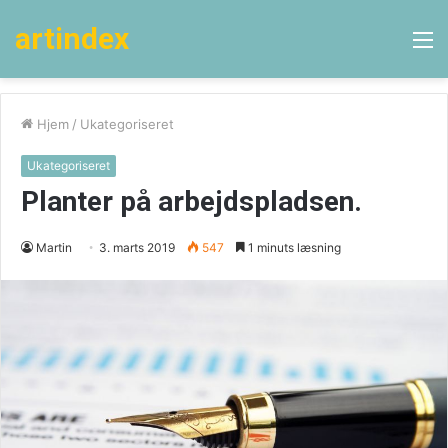
artindex
M
Hjem
/
Ukategoriseret
Ukategoriseret
Planter på arbejdspladsen.
Martin
3. marts 2019
547
1 minuts læsning