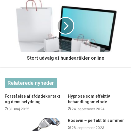
Der har endda været snak om, at ved, at omgive sig med
planter, kan de hjælpe dig med en masse fysiske og
psykiske ting.
Planterne kan skabe en positiv forandring i hjernen, som
Stort udvalg af hundeartikler online
hjælper mod stress og skaber ændringer i hjernens
aktivitet, hvilket betyder forandringer i muskelspændinger
og hjerneaktivitet.
Relaterede nyheder
Hvis du allerede nu er overbevist, så er det bare forbi din
Forståelse af afdødekontakt
Hypnose som effektiv
nærmeste forhandler!
og dens betydning
behandlingsmetode
31. maj 2025
24. september 2024
Rosevin – perfekt til sommer
28. september 2023