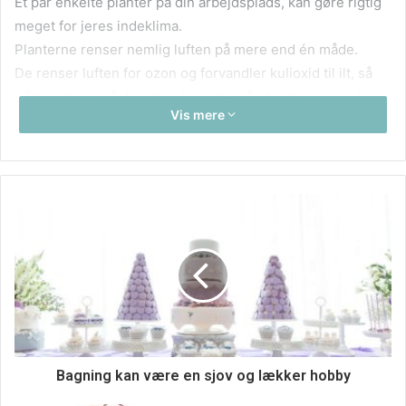
Et par enkelte planter på din arbejdsplads, kan gøre rigtig
meget for jeres indeklima.
Planterne renser nemlig luften på mere end én måde.
De renser luften for ozon og forvandler kulioxid til ilt, så
luftkvaliteten på din arbejdsplads er forbedret og ren hele
Vis mere
tiden.
Bagning kan være en sjov og lækker hobby