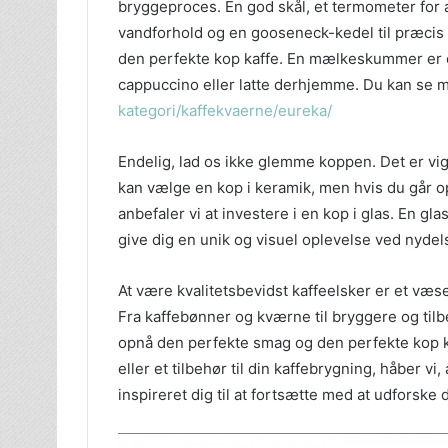
bryggeproces. En god skål, et termometer for 
vandforhold og en gooseneck-kedel til præcis hæ
den perfekte kop kaffe. En mælkeskummer er og
cappuccino eller latte derhjemme. Du kan se 
kategori/kaffekvaerne/eureka/
Endelig, lad os ikke glemme koppen. Det er vigt
kan vælge en kop i keramik, men hvis du går op
anbefaler vi at investere i en kop i glas. En glas
give dig en unik og visuel oplevelse ved nydels
At være kvalitetsbevidst kaffeelsker er et væse
Fra kaffebønner og kværne til bryggere og tilb
opnå den perfekte smag og den perfekte kop ka
eller et tilbehør til din kaffebrygning, håber vi
inspireret dig til at fortsætte med at udforske