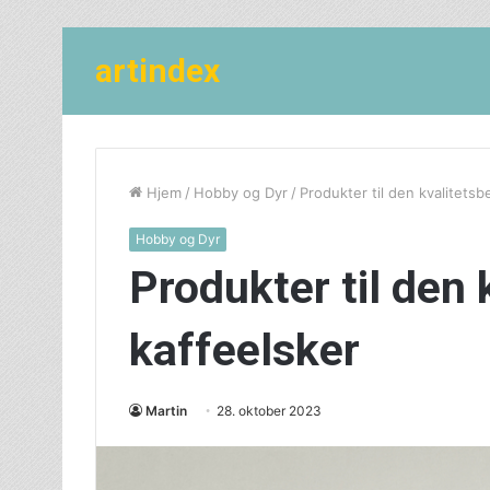
artindex
Hjem
/
Hobby og Dyr
/
Produkter til den kvalitetsb
Hobby og Dyr
Produkter til den 
kaffeelsker
Martin
28. oktober 2023