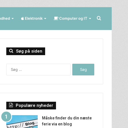
Søg
ndhed
Elektronik
Computer og IT
efter
Søg på siden
Søg
efter:
Populære nyheder
Måske finder du din næste
ferie via en blog