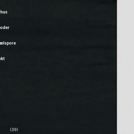
rhus
foder
hælspore
ekt
(39)