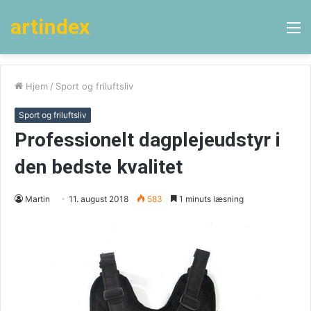
artindex
M
Hjem
/
Sport og friluftsliv
Sport og friluftsliv
Professionelt dagplejeudstyr i
den bedste kvalitet
Martin
11. august 2018
583
1 minuts læsning