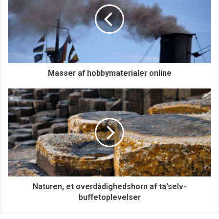
Masser af hobbymaterialer online
Her kan du også få den rigtige
vejledning
En anden fordel ved at vælge en løsning som denne er
også, at man kan gøre det nemt for sig selv. Fordi man kan
få den rigtige vejledning med på vejen. Oftest er man
Naturen, et overdådighedshorn af ta'selv-
måske i tvivl om, hvorvidt man skal vælge det ene eller det
buffetoplevelser
andet produkt. Specielt hvis det er nye produkter, som
man skal i gang med at kigge på. Ligesom den Trille