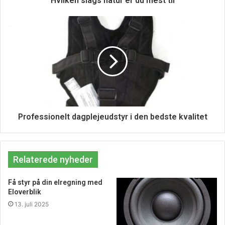
Hvilken slags natur er du mest til
undgå at blive vildt begejstret. Og det bedste af det hele
er, at du kan shoppe online 24 timer i døgnet!
Professionelt dagplejeudstyr i den bedste kvalitet
Relaterede nyheder
Få styr på din elregning med
Eloverblik
13. juli 2025