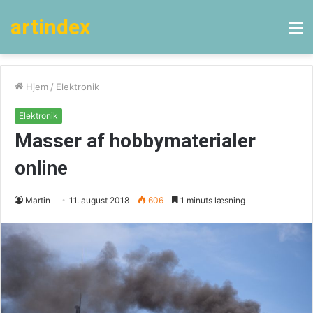
artindex
M
Hjem
/
Elektronik
Elektronik
Masser af hobbymaterialer
online
Martin
11. august 2018
606
1 minuts læsning