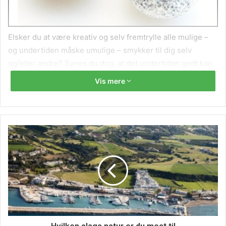
Elsker du at være kreativ og selv fremtrylle alle mulige –
og undertiden måske umulige – smykker til dig selv
og/eller andre? Synes du dog, at det undertiden godt kan
være en stor opgave, rent tidsmæssigt, at skulle fare rundt
Vis mere
i diverse forretninger for at få fingrene i materialer?
Hvorfor ikke i stedet gøre det både nemt, hurtigt og
bekvemt for dig selv og handle online? På internettet
findes der i dag så mange spændende webshops, som har
specialiseret sig inden for hobbyartikler, og du kan derfor
få så at sige alt mellem himmel og jord derinde ved at
sætte dig ved din pc. Endnu en fordel er det naturligvis
også, at priserne på såvel stort og småt i disse shops, som
regel er væsentligt lavere end de er i almindelige, fysiske
forretninger. Perler, lædersnore, vedhæng, låse og meget
meget mere findes i så store mængder, at du ikke kan