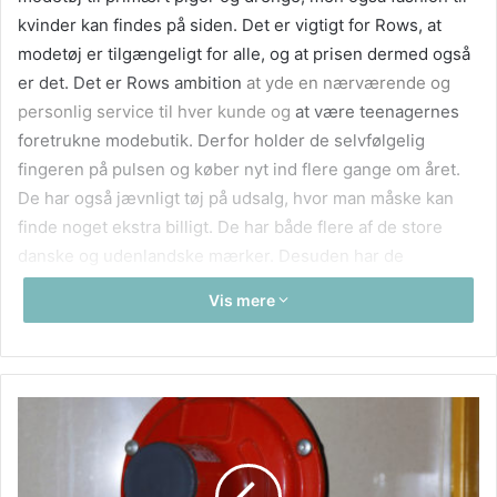
kvinder kan findes på siden. Det er vigtigt for Rows, at
modetøj er tilgængeligt for alle, og at prisen dermed også
er det. Det er Rows ambition
at yde en nærværende og
personlig service til hver kunde og
at være teenagernes
foretrukne modebutik. Derfor holder de selvfølgelig
fingeren på pulsen og køber nyt ind flere gange om året.
De har også jævnligt tøj på udsalg, hvor man måske kan
finde noget ekstra billigt. De har både flere af de store
danske og udenlandske mærker. Desuden har de
accessories fra de tøjmærker, de forhandler, til at fuldende
Vis mere
looket fra designeren. Du kan finde både strømper,
hårpynt og bælter her. Du kan også kontakte dem for
personlig hjælp til looket eller kigge under fanen
“inspiration”, hvor der er gode råd til forskellige slags
hverdagstøj og festtøj.