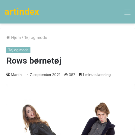
artindex
M
Hjem
/
Tøj og mode
Tøj og mode
Rows børnetøj
Martin
7. september 2021
357
1 minuts læsning