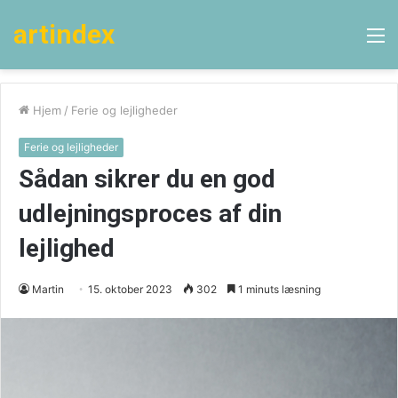
artindex
M
Hjem
/
Ferie og lejligheder
Ferie og lejligheder
Sådan sikrer du en god
udlejningsproces af din
lejlighed
Martin
15. oktober 2023
302
1 minuts læsning