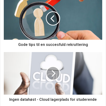
Ud over billeder er det vigtigt med en detaljeret
beskrivelse af lejligheden. Beskriv dens størrelse, antal
værelser, badeværelsesfaciliteter og køkkendetaljer.
Oplys også om faciliteter som elevator, vaskemuligheder
og parkering. En omhyggelig beskrivelse kan gøre hele
forskellen for, hvordan potentielle lejere ser din lejlighed.
Gode tips til en succesfuld rekruttering
Indhent referencer fra potentielle
lejere
Når du modtager henvendelser fra interesserede lejere,
bør du indhente og tjekke deres referencer samt tidligere
lejeerfaringer og kreditvurderinger. Dette kan give dig
indsigt i lejerens pålidelighed og hjælpe dig med at træffe
en informeret beslutning.
Ingen datahøst - Cloud lagerplads for studerende