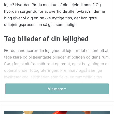
lejer? Hvordan får du mest ud af din lejeindkomst? Og
hvordan sørger du for at overholde alle lovkrav? I denne
blog giver vi dig en række nyttige tips, der kan gøre
udlejningsprocessen så glat som muligt.
Tag billeder af din lejlighed
Før du annoncerer din lejlighed til leje, er det essentielt at
tage klare og præsentable billeder af boligen og dens rum.
Sørg for, at alt fremstår rent og pænt, og at belysningen er
optimal under fotograferingen. Fremhæv også særlige
kvaliteter ved lejligheden som f.eks. en rummelig altan
eller en hyggelig pejs. Gode billeder er din første chance
Vis mere
for at tiltrække potentielle lejere.
Lav en udtømmende beskrivelse
af lejligheden