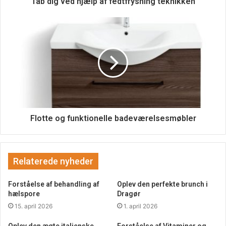
Tab dig ved hjælp af fedtfrysning teknikken
superbekvemt. Bare kom i gang, der er intet at vente på.
Flotte og funktionelle badeværelsesmøbler
Relaterede nyheder
Forståelse af behandling af
Oplev den perfekte brunch i
hælspore
Dragør
15. april 2026
1. april 2026
Oplev den ægte italienske
Forståelse af Vitaminer og