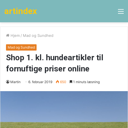
artindex
M
Hjem
/
Mad og Sundhed
Mad og Sundhed
Shop 1. kl. hundeartikler til
fornuftige priser online
Martin
6. februar 2019
650
1 minuts læsning