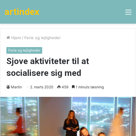
artindex
M
Hjem
/
Ferie og lejligheder
Ferie og lejligheder
Sjove aktiviteter til at
socialisere sig med
Martin
2. marts 2020
459
1 minuts læsning