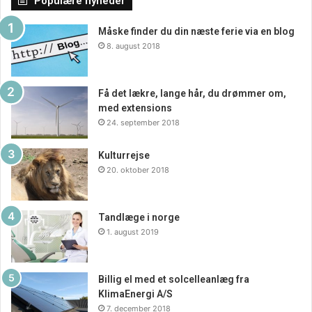
Populære nyheder
En mobil bar kombineret med professionel bartender-
service er den ideelle løsning for enhver fest eller
Måske finder du din næste ferie via en blog
8. august 2018
arrangement. Det giver fleksibilitet, kvalitet og en
personlig touch, der gør din fest unik. Uanset hvilken type
begivenhed du planlægger, kan en mobil bar sikre, at
Få det lækre, lange hår, du drømmer om,
drikkevarer bliver et højdepunkt og bidrager til den
med extensions
samlede succes.
24. september 2018
Kulturrejse
20. oktober 2018
Tandlæge i norge
1. august 2019
Billig el med et solcelleanlæg fra
KlimaEnergi A/S
7. december 2018