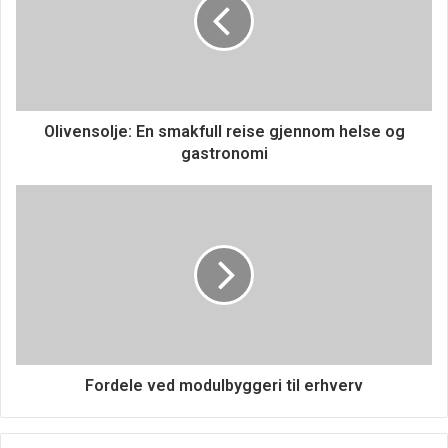
gæster
Når du lejer en bartender sammen med mobilbaren, får du
adgang til erfarne bartendere, der kan håndtere alt fra
klassiske cocktails til kreative specialiteter. Professionelle
Olivensolje: En smakfull reise gjennom helse og
bartendere sikrer ikke kun, at drikkevarerne bliver
gastronomi
serveret korrekt, men de kan også bidrage til festens
stemning ved at interagere med gæsterne og tilbyde
smagsprøver på forskellige drinks. Dette skaber en mere
personlig og engagerende oplevelse for alle deltagere.
Skræddersyede drinkmenuer
En anden fordel ved at bruge en mobil bar er muligheden
for at skræddersy drinkmenuen. Du kan vælge mellem et
Fordele ved modulbyggeri til erhverv
bredt udvalg af spiritusser, mixers og garniturer for at
skabe en drinkmenu, der passer perfekt til temaet for din