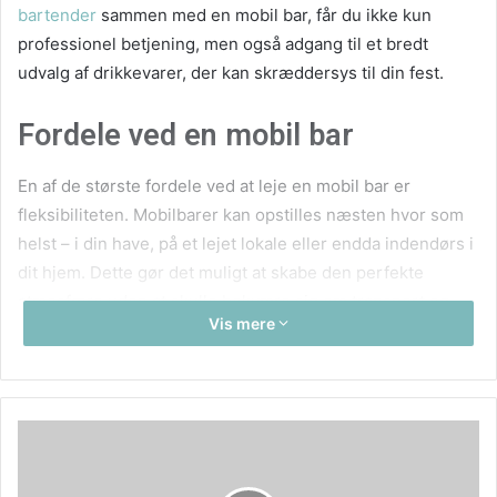
bartender
sammen med en mobil bar, får du ikke kun
professionel betjening, men også adgang til et bredt
udvalg af drikkevarer, der kan skræddersys til din fest.
Fordele ved en mobil bar
En af de største fordele ved at leje en mobil bar er
fleksibiliteten. Mobilbarer kan opstilles næsten hvor som
helst – i din have, på et lejet lokale eller endda indendørs i
dit hjem. Dette gør det muligt at skabe den perfekte
atmosfære uden at skulle bekymre sig om transport og
Vis mere
opsætning af faste barer. Desuden kan en mobil bar være
udstyret med alt nødvendigt udstyr, fra køleskabe til
cocktailshakers, hvilket sikrer, at alt er klar til brug fra
starten.
Professionel service til dine