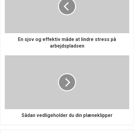
Materialer og stilarter
Valget af materiale er også en vigtig faktor, når det
kommer til gardiner. Forskellige materialer har forskellige
egenskaber, der kan påvirke både udseendet og
En sjov og effektiv måde at lindre stress på
funktionen af gardinerne. For eksempel kan
arbejdspladsen
velourgardiner tilføje en luksuriøs følelse til rummet, mens
linnedgardiner giver et mere afslappet og naturligt look.
Hos Gardinbus Danmark er der mulighed for at vælge
mellem mange forskellige materialer og stilarter, så man
kan finde det perfekte match til sit hjem.
Skræddersyede løsninger
En anden fordel ved at vælge gardiner fra Gardinbus
Sådan vedligeholder du din plæneklipper
Danmark er muligheden for skræddersyede løsninger.
Gardiner skal passe perfekt til vinduerne for at opnå det