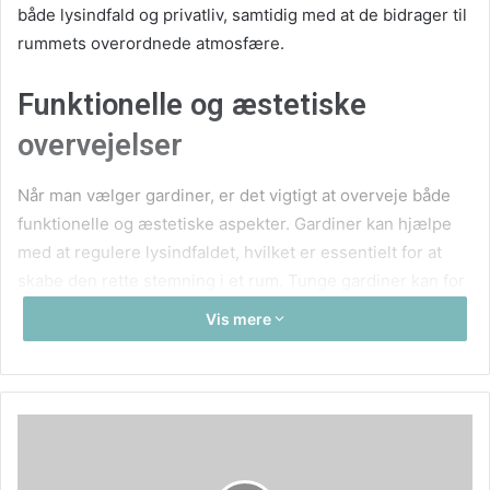
både lysindfald og privatliv, samtidig med at de bidrager til
rummets overordnede atmosfære.
Funktionelle og æstetiske
overvejelser
Når man vælger gardiner, er det vigtigt at overveje både
funktionelle og æstetiske aspekter. Gardiner kan hjælpe
med at regulere lysindfaldet, hvilket er essentielt for at
skabe den rette stemning i et rum. Tunge gardiner kan for
eksempel blokere for lys og skabe en hyggelig, intim
Vis mere
atmosfære, mens lette, gennemsigtige gardiner kan slippe
masser af dagslys ind og give rummet et luftigt udtryk. Hos
Gardinbus Danmark kan man finde gardiner, der passer til
enhver funktionel behov, hvad enten det er mørklægning
til soveværelset eller lette gardiner til stuen.