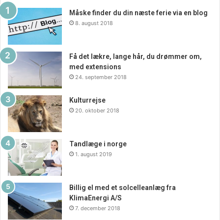
Afsluttende tanker
Måske finder du din næste ferie via en blog
8. august 2018
At vælge de rette gardiner handler om at finde en balance
mellem funktionalitet og æstetik. Med det store udvalg hos
Gardinbus Danmark er der rig mulighed for at finde
Få det lækre, lange hår, du drømmer om,
gardiner, der både opfylder praktiske behov og bidrager til
med extensions
24. september 2018
hjemmets stil og atmosfære. Uanset om man ønsker at
skabe et moderne, minimalistisk look eller en mere
Kulturrejse
traditionel og hyggelig stemning, kan de rette gardiner
20. oktober 2018
gøre en stor forskel.
Tandlæge i norge
1. august 2019
Billig el med et solcelleanlæg fra
KlimaEnergi A/S
7. december 2018