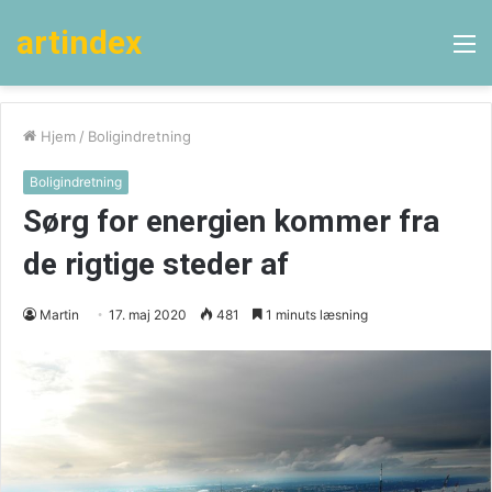
artindex
M
Hjem
/
Boligindretning
Boligindretning
Sørg for energien kommer fra
de rigtige steder af
Martin
17. maj 2020
481
1 minuts læsning