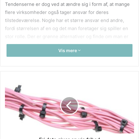
Tendenserne er dog ved at ændre sig i form af, at mange
flere virksomheder også tager ansvar for deres
tilstedeværelse. Nogle har et større ansvar end andre,
fordi størrelsen af en og det man foretager sig spiller en
stor rolle. Der er grønne alternativer og finde om man er
privatperson eller en virksomhed, det er bare og få tjekket
Vis mere
markedet ud i dag. Se her online hvad for nogle initiativer
du kan tage for, at blive en smule grønnere i hverdagen.