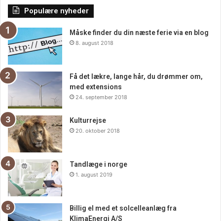
Populære nyheder
forrude, kan jeg varmt anbefale denne service – du vil ikke
blive skuffet!
Måske finder du din næste ferie via en blog
8. august 2018
Få det lækre, lange hår, du drømmer om,
med extensions
24. september 2018
Kulturrejse
20. oktober 2018
Tandlæge i norge
1. august 2019
Billig el med et solcelleanlæg fra
KlimaEnergi A/S