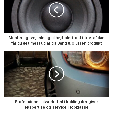
Monteringsvejledning til højttalerfront i træ: sådan
får du det mest ud af dit Bang & Olufsen produkt
Kvalitet og sikkerhed i fokus
Med professionelle montører, der har mange års erfaring
inden for autoglas, kan du være sikker på, at din bil er i
Professionel bilværksted i kolding der giver
ekspertise og service i topklasse
gode hænder. De bruger kun godkendte OEM forruder af