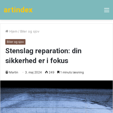
artindex
M
Hjem
/
Biler og sjov
Biler og sjov
Stenslag reparation: din
sikkerhed er i fokus
Martin
3. maj 2024
249
1 minuts læsning