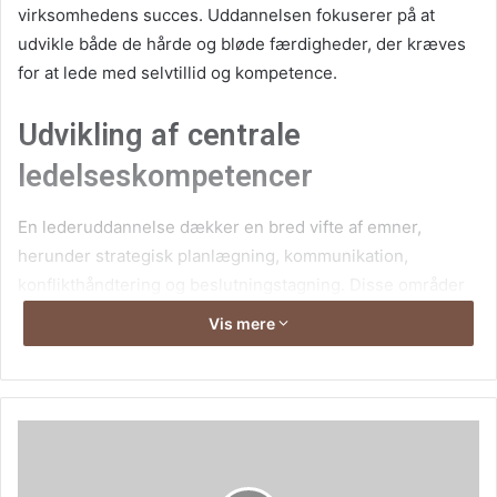
virksomhedens succes. Uddannelsen fokuserer på at
udvikle både de hårde og bløde færdigheder, der kræves
for at lede med selvtillid og kompetence.
Udvikling af centrale
ledelseskompetencer
En lederuddannelse dækker en bred vifte af emner,
herunder strategisk planlægning, kommunikation,
konflikthåndtering og beslutningstagning. Disse områder
er afgørende for at kunne håndtere daglige udfordringer
Vis mere
og træffe informerede beslutninger, der gavner
organisationen som helhed. Uddannelsen hjælper ledere
med at forstå, hvordan man bedst kan udnytte
ressourcerne, optimere processer og skabe en positiv
arbejdskultur.