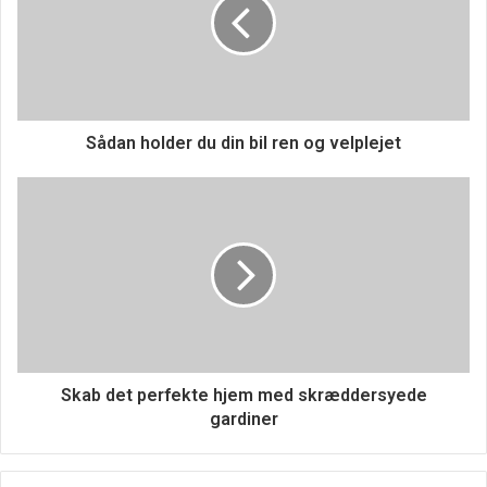
Forbedring af
kommunikationsfærdigheder
Kommunikation er en af de vigtigste færdigheder for
enhver leder. En lederuddannelse lærer deltagerne,
Sådan holder du din bil ren og velplejet
hvordan man kommunikerer klart og effektivt med
forskellige interessenter, herunder medarbejdere,
kolleger og ledelsen. Gode kommunikationsfærdigheder
gør det muligt for ledere at formidle visioner, mål og
forventninger tydeligt, hvilket er afgørende for at sikre, at
alle i organisationen arbejder mod de samme mål.
Motivation og teamledelse
Skab det perfekte hjem med skræddersyede
gardiner
At kunne motivere et team er en anden central del af
lederrollen. En lederuddannelse giver indsigt i forskellige
motivationsmetoder og hvordan man skaber et engageret