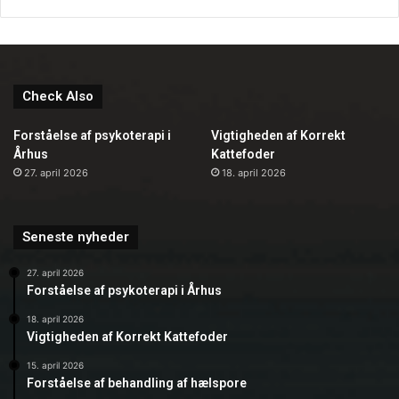
strategisk tænkning bliver ledere bedre rustet til at skabe
positive resultater for deres organisationer. Uanset om
man er ny i lederrollen eller har mange års erfaring, kan
en lederuddannelse give den nødvendige viden og
Check Also
selvtillid til at lede effektivt.
Forståelse af psykoterapi i
Vigtigheden af Korrekt
Århus
Kattefoder
27. april 2026
18. april 2026
Seneste nyheder
27. april 2026
Forståelse af psykoterapi i Århus
18. april 2026
Vigtigheden af Korrekt Kattefoder
15. april 2026
Forståelse af behandling af hælspore