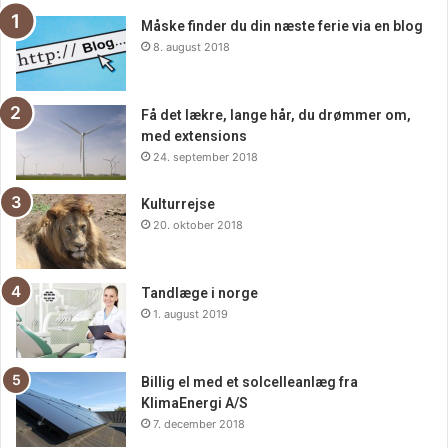
Måske finder du din næste ferie via en blog
Strategisk tænkning og
8. august 2018
beslutningstagning
Få det lækre, lange hår, du drømmer om,
Ledere skal ofte træffe vigtige beslutninger under pres. En
med extensions
lederuddannelse styrker evnen til strategisk tænkning, så
24. september 2018
ledere kan analysere komplekse situationer og træffe
Kulturrejse
beslutninger baseret på data og indsigt. Dette er
20. oktober 2018
afgørende for at kunne navigere i et konkurrencepræget
marked og sikre virksomhedens langsigtede succes.
Tandlæge i norge
Afslutning
1. august 2019
Sammenfattende er en lederuddannelse en værdifuld
Billig el med et solcelleanlæg fra
investering for enhver, der ønsker at forbedre sine
KlimaEnergi A/S
ledelsesevner. Ved at udvikle nøglekompetencer som
7. december 2018
kommunikation, motivation, konflikthåndtering og