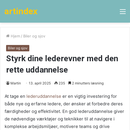
artindex
M
Hjem
/
Biler og sjov
Biler og sjov
Styrk dine lederevner med den
rette uddannelse
Martin
13. april 2025
235
2 minutters læsning
At tage en
lederuddannelse
er en vigtig investering for
både nye og erfarne ledere, der ønsker at forbedre deres
færdigheder og effektivitet. En god lederuddannelse giver
de nødvendige værktøjer og teknikker til at navigere i
komplekse arbejdsmiljøer, motivere teams og drive