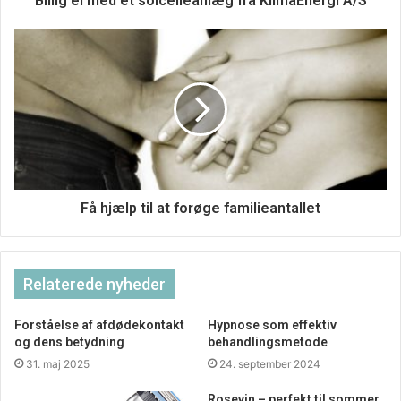
Billig el med et solcelleanlæg fra KlimaEnergi A/S
det, som man har brug for. Så kan man finde opskrifter og
læse mere om hvad der er nødvendigt mange steder på
internettet for at blive klogere.
Få hjælp til at forøge familieantallet
Relaterede nyheder
Forståelse af afdødekontakt
Hypnose som effektiv
og dens betydning
behandlingsmetode
31. maj 2025
24. september 2024
Rosevin – perfekt til sommer