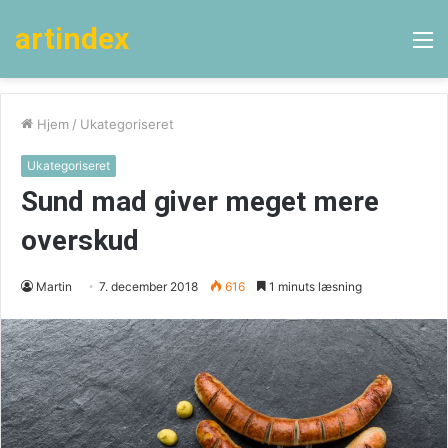
artindex
M
Hjem
/
Ukategoriseret
Ukategoriseret
Sund mad giver meget mere
overskud
Martin
7. december 2018
616
1 minuts læsning