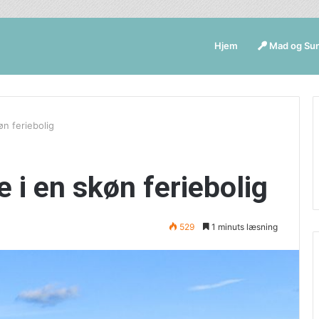
Hjem
Mad og Su
øn feriebolig
e i en skøn feriebolig
529
1 minuts læsning