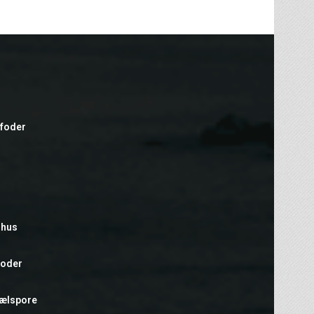
efoder
rhus
foder
hælspore