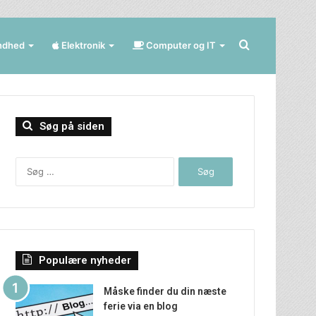
Søg
ndhed
Elektronik
Computer og IT
efter
Søg på siden
Søg
efter:
Populære nyheder
Måske finder du din næste
ferie via en blog