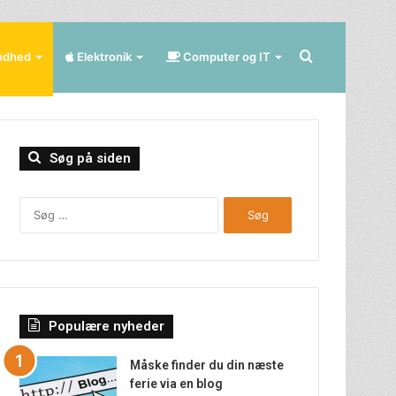
Søg
ndhed
Elektronik
Computer og IT
efter
Søg på siden
Søg
efter:
Populære nyheder
Måske finder du din næste
ferie via en blog