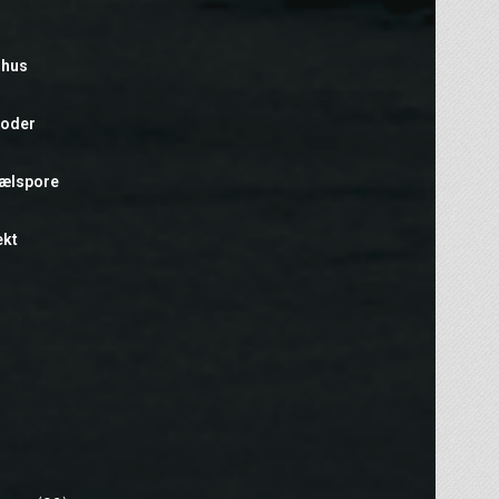
rhus
foder
hælspore
ekt