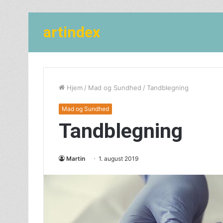
artindex
Hjem
/
Mad og Sundhed
/
Tandblegning
Mad og Sundhed
Tandblegning
Martin
1. august 2019