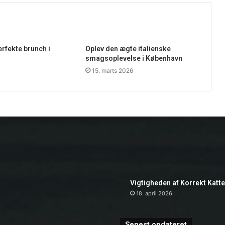
rfekte brunch i
Oplev den ægte italienske
smagsoplevelse i København
15. marts 2026
Vigtigheden af Korrekt Katt
18. april 2026
Senest opdateret