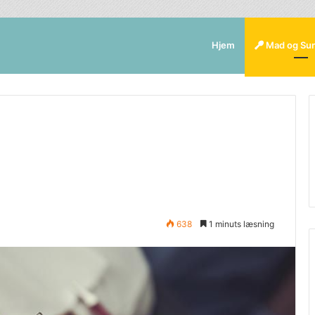
Hjem
Mad og Su
638
1 minuts læsning