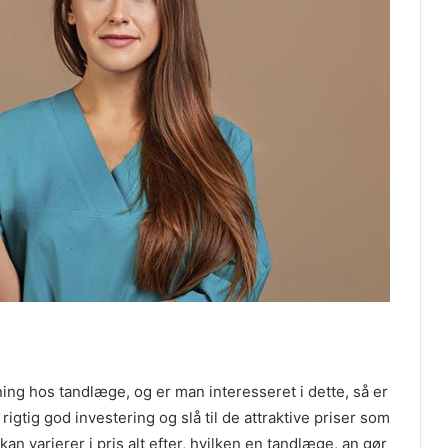
ning hos tandlæge, og er man interesseret i dette, så er
rigtig god investering og slå til de attraktive priser som
n varierer i pris alt efter, hvilken en tandlæge, an gør