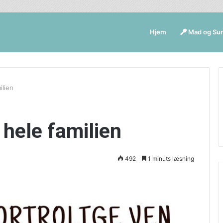
Hjem
Mad og Su
ilien
 hele familien
492
1 minuts læsning