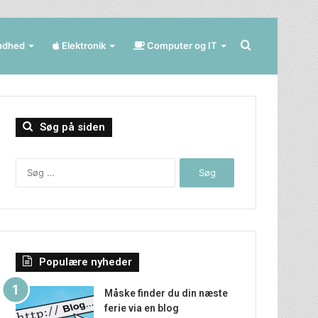
Søg
ndhed
Elektronik
Computer og IT
efter
Søg på siden
Søg
efter:
Populære nyheder
Måske finder du din næste
ferie via en blog