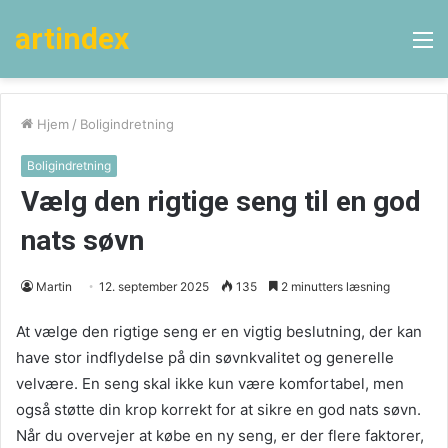
artindex
M
Hjem
/
Boligindretning
Boligindretning
Vælg den rigtige seng til en god
nats søvn
Martin
12. september 2025
135
2 minutters læsning
At vælge den rigtige seng er en vigtig beslutning, der kan
have stor indflydelse på din søvnkvalitet og generelle
velvære. En seng skal ikke kun være komfortabel, men
også støtte din krop korrekt for at sikre en god nats søvn.
Når du overvejer at købe en ny seng, er der flere faktorer,