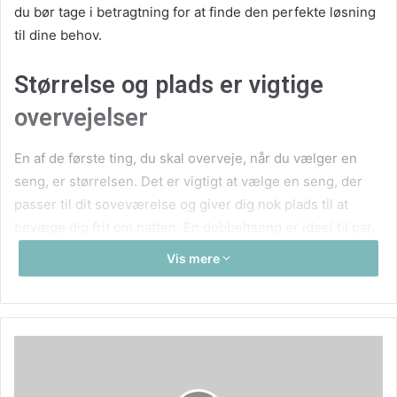
du bør tage i betragtning for at finde den perfekte løsning
til dine behov.
Størrelse og plads er vigtige
overvejelser
En af de første ting, du skal overveje, når du vælger en
seng, er størrelsen. Det er vigtigt at vælge en seng, der
passer til dit soveværelse og giver dig nok plads til at
bevæge dig frit om natten. En dobbeltseng er ideel til par,
mens en enkeltseng kan være passende til
Vis mere
enkeltpersoner eller gæsteværelser. Husk også at tage
højde for eventuelle opbevaringsbehov, da nogle senge
kommer med indbyggede skuffer eller opbevaringsplads
under madrassen.
Madrassens fasthed påvirker