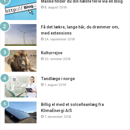
Måske finder du din næste ferie via en blog
velvære
8. august 2018
At investere i en god seng er ikke kun en investering i
møbler til dit hjem; det er også en investering i din
Få det lækre, lange hår, du drømmer om,
med extensions
sundhed og velvære. En god nats søvn har mange fordele,
24. september 2018
herunder forbedret koncentration, bedre humør og øget
energi i løbet af dagen. Ved at vælge den rigtige seng kan
Kulturrejse
du sikre dig selv de bedste betingelser for en god
20. oktober 2018
søvnoplevelse hver nat.
Tandlæge i norge
1. august 2019
Billig el med et solcelleanlæg fra
KlimaEnergi A/S
7. december 2018