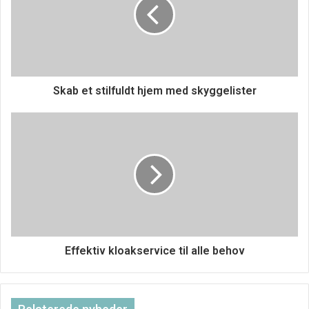
komforten
Madrassens fasthed er en anden vigtig faktor, der påvirker
din komfort og søvnkvalitet. En madras, der er for blød,
kan føre til dårlig rygstøtte, mens en madras, der er for
Skab et stilfuldt hjem med skyggelister
hård, kan forårsage ubehagelige trykpunkter. Det er vigtigt
at finde en balance mellem støtte og komfort. Mange
butikker tilbyder prøveligge-perioder, hvor du kan teste
madrassen derhjemme i en periode for at sikre, at den
passer til dine behov.
Materialevalg kan gøre en
forskel
Effektiv kloakservice til alle behov
Materialet i både sengen og madrassen spiller også en
rolle i din søvnoplevelse. Memory foam-madrasser former