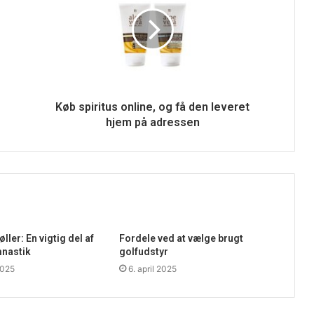
Køb spiritus online, og få den leveret
hjem på adressen
ler: En vigtig del af
Fordele ved at vælge brugt
mnastik
golfudstyr
2025
6. april 2025