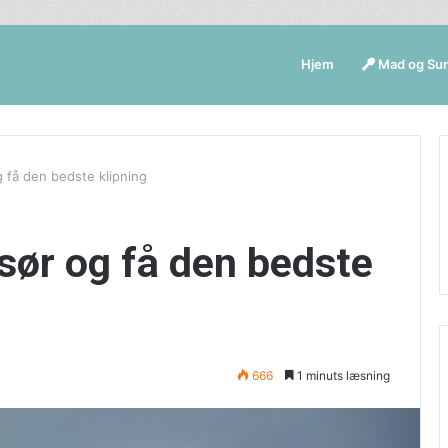
Hjem
Mad og Su
g få den bedste klipning
isør og få den bedste
666
1 minuts læsning