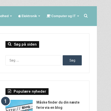
Søg
ndhed
Elektronik
Computer og IT
efter
Søg på siden
Søg
efter:
Populære nyheder
Måske finder du din næste
ferie via en blog