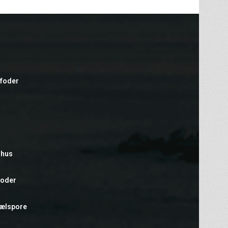
efoder
rhus
foder
hælspore