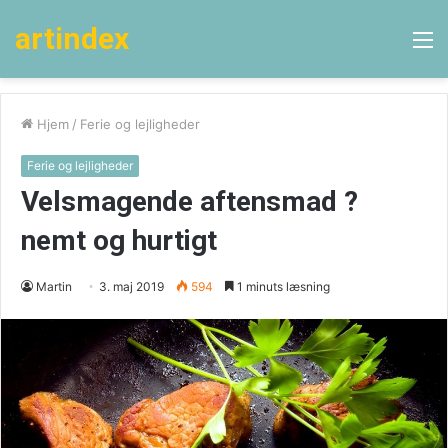
artindex
M
Hjem
/
Ferie og lejligheder
Ferie og lejligheder
Velsmagende aftensmad ?
nemt og hurtigt
Martin
3. maj 2019
594
1 minuts læsning