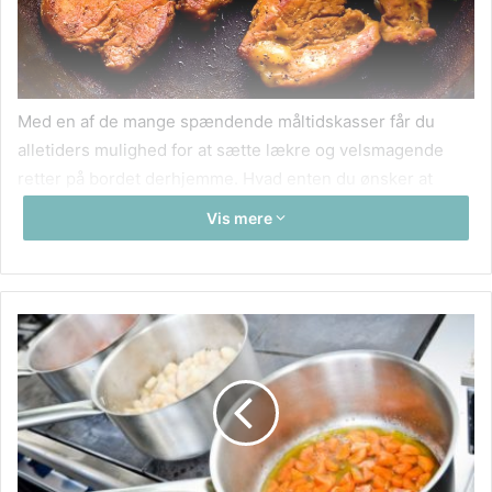
Med en af de mange spændende måltidskasser får du
alletiders mulighed for at sætte lækre og velsmagende
retter på bordet derhjemme. Hvad enten du ønsker at
bruge kasserne, fordi du har en til tider travl hverdag med
Vis mere
masser af gøremål, som presser dig lidt ? eller måske
rigtigt meget ? for tid. Eller du bare gerne vil give dig selv
og din familie nogle nye smagsoplevelser. Så er det muligt
med en måltidskasse. Der er ingen tvivl om, at mange
danskere af og til har så meget om ørerne i forhold til job,
familie og alskens praktiske gøremål, og det kan så være
svært at få tid til at nå at udarbejde spændende
madplaner, tage i byen og handle ind for til sidst at stå i
køkkenet og kokkerere. Når du får en måltidskasse ind ad