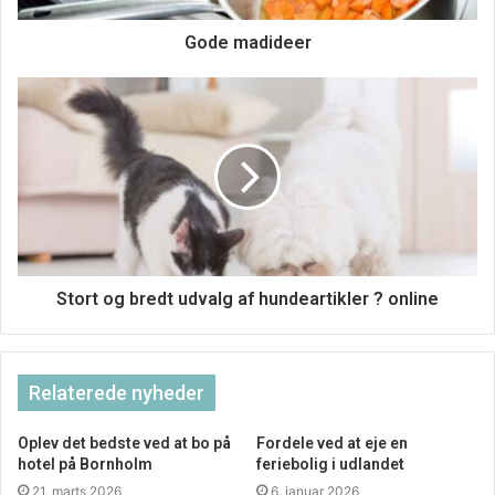
døren, åbner du den bare og tager opskrifter og
ingredienser til de retter, som du har valgt ud, og du er så
Gode madideer
klar til at tilberede maden. Nemt og bekvemt – og dejligt
hurtigt!
Stort og bredt udvalg af hundeartikler ? online
Relaterede nyheder
Oplev det bedste ved at bo på
Fordele ved at eje en
hotel på Bornholm
feriebolig i udlandet
21. marts 2026
6. januar 2026