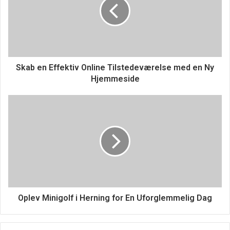
At have førstehjælpskompetencer kan være afgørende i
mange situationer. Uanset om det er i hjemmet, på
arbejdspladsen eller under sportsaktiviteter, kan det at
vide, hvordan man reagerer hurtigt og effektivt, redde liv.
Mange mennesker føler sig usikre i nødsituationer, men
Skab en Effektiv Online Tilstedeværelse med en Ny
ved at tage et kursus kan man opbygge selvtillid og evner
Hjemmeside
til at handle.
Hvem bør tage
førstehjælpskurser?
Førstehjælpskurser er ikke kun for sundhedspersonale.
Alle, uanset alder eller profession, kan drage fordel af at
lære førstehjælp. Det er især vigtigt for forældre, lærere,
Oplev Minigolf i Herning for En Uforglemmelig Dag
trænere og personer, der arbejder med børn eller ældre.
At have flere personer med førstehjælpsuddannelse i
samfundet kan øge chancerne for hurtig og effektiv hjælp i