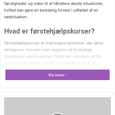
færdigheder og viden til at håndtere akutte situationer,
hvilket kan gøre en betydelig forskel i udfaldet af en
nødsituation.
Hvad er førstehjælpskurser?
Førstehjælpskurser er træningsprogrammer, der lærer
deltagerne, hvordan man reagerer på forskellige
medicinske nødsituationer. Dette kan inkludere alt fra
hjerte-lunge-redning (HLR) til behandling af sår og
forstuvninger. Kurserne er designet til at give både
Vis mere
teoretisk viden og praktiske færdigheder, så deltagerne
føler sig trygge ved at anvende det, de har lært.
Hvorfor er det vigtigt at tage et
førstehjælpskursus?