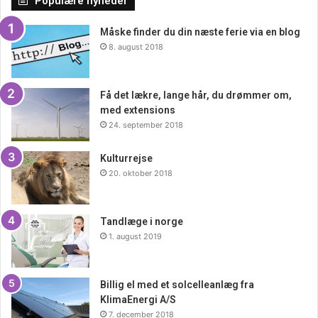
Populære nyheder
færdigheder, men også en følelse af ansvar og beredskab.
I en nødsituation kan det at have den rette viden og
Måske finder du din næste ferie via en blog
træning gøre hele forskellen.
8. august 2018
Få det lækre, lange hår, du drømmer om,
med extensions
24. september 2018
Kulturrejse
20. oktober 2018
Tandlæge i norge
1. august 2019
Billig el med et solcelleanlæg fra
KlimaEnergi A/S
7. december 2018