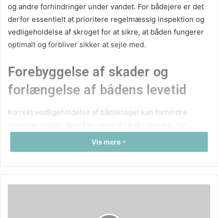
og andre forhindringer under vandet. For bådejere er det
derfor essentielt at prioritere regelmæssig inspektion og
vedligeholdelse af skroget for at sikre, at båden fungerer
optimalt og forbliver sikker at sejle med.
Forebyggelse af skader og
forlængelse af bådens levetid
Korrekt vedligeholdelse af bådskroget kan forhindre
alvorlige skader, som kan være dyre at reparere. For
eksempel kan små revner eller buler, hvis de ikke opdages
Vis mere
tidligt, føre til større strukturelle problemer over tid. Ved at
udføre regelmæssige inspektioner kan bådejere
identificere og udbedre mindre skader, før de udvikler sig
til større problemer. Derudover kan korrekt
vedligeholdelse som rengøring og påføring af beskyttende
belægninger som
Coppercoat
forhindre ophobning af