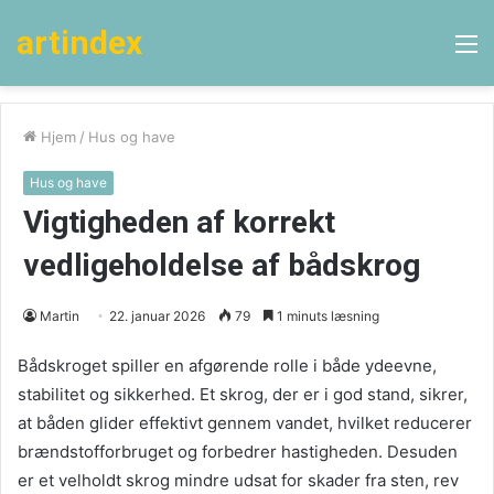
artindex
M
Hjem
/
Hus og have
Hus og have
Vigtigheden af korrekt
vedligeholdelse af bådskrog
Martin
22. januar 2026
79
1 minuts læsning
Bådskroget spiller en afgørende rolle i både ydeevne,
stabilitet og sikkerhed. Et skrog, der er i god stand, sikrer,
at båden glider effektivt gennem vandet, hvilket reducerer
brændstofforbruget og forbedrer hastigheden. Desuden
er et velholdt skrog mindre udsat for skader fra sten, rev