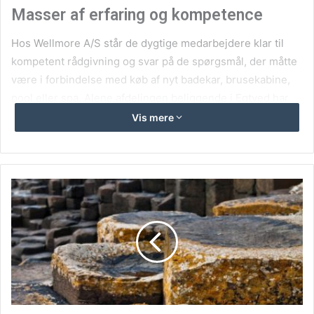
Masser af erfaring og kompetence
Hos Wellmore A/S står de dygtige medarbejdere klar til
kompetent rådgivning og svar på de spørgsmål, der måtte
være i forbindelse med køb af nyt badekar, brusekabine,
pool eller spa. Alene afdelingen beliggende i Egtved har
beskæftiget sig med ovenstående siden 2005, og så kan
Vis mere
Wellmore A/S samtid bryste sig af, at de har Danmarks
største showroom. Hertil skal nævnes, at Wellmore A/S er
en af de største forretninger i Danmark indenfor sin niche.
For Wellmore A/S er miljøet og det at værne om det også
en vigtig faktor, derfor fremstilles produkterne i holdbare
materialer, som er nemme at rengøre og som også holder
på varmen, således man som forbruger ikke skal bruge
masser af strøm, eksempelvis til sin opvarmede pool eller
sit spa. Hos Wellmore A/S ydes der altid 2 års fuld garanti
på produkterne samt 8 års leveringsgaranti på