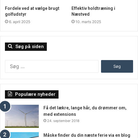
Har man fået lyst til at tage et nærmere blik på det store
Fordele ved at vælge brugt
Effektiv holdtræning i
udvalg af brusekabiner og
badekar
såvel som spa og
golfudstyr
Næstved
pools, er man meget velkommen til at kigge forbi
6. april 2025
10. marts 2025
udstillingerne hos Wellmore A/S. I Sjællandsafdelingen,
beliggende i Ringsted, er der døgnadgang, man skal blot
ringe til Wellmore A/S og få en adgangskode. I
Søg på siden
Jyllandsafdelingen, beliggende i Egtved, er der ikke
døgnadgang. Til gengæld er udvalget i deres showroom
Søg
større, end hvad man finder i showroomet i Ringsted.
efter:
Populære nyheder
Få det lækre, lange hår, du drømmer om,
med extensions
24. september 2018
Måske finder du din næste ferie via en blog