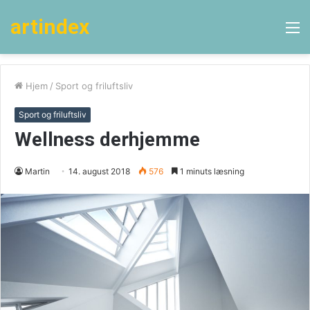
artindex
M
Hjem
/
Sport og friluftsliv
Sport og friluftsliv
Wellness derhjemme
Martin
14. august 2018
576
1 minuts læsning