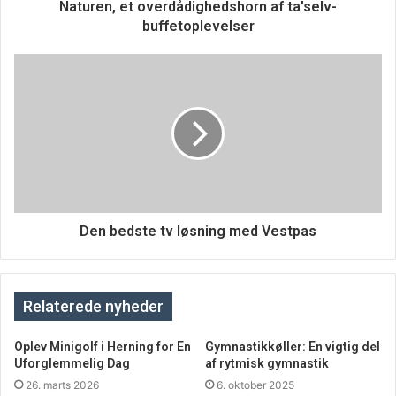
reservedelene, som hører til Wellmore A/S’ produkter.
Naturen, et overdådighedshorn af ta'selv-
buffetoplevelser
Den bedste tv løsning med Vestpas
Relaterede nyheder
Oplev Minigolf i Herning for En
Gymnastikkøller: En vigtig del
Kom og oplev
Uforglemmelig Dag
af rytmisk gymnastik
26. marts 2026
6. oktober 2025