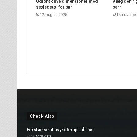
Udforsk nye dimensioner med
Vælg den rig
sexlegetøj for par
barn
12. august 2025
17. novemb
Check Also
Forståelse af psykoterapi i Århus
27. april 2026