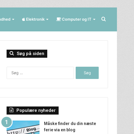
Søg
ndhed
Elektronik
Computer og IT
efter
Søg på siden
Søg
efter:
Populære nyheder
Måske finder du din næste
ferie via en blog