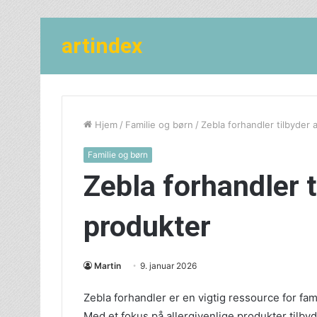
artindex
Hjem
/
Familie og børn
/
Zebla forhandler tilbyder 
Familie og børn
Zebla forhandler t
produkter
Martin
9. januar 2026
Zebla forhandler er en vigtig ressource for fam
Med et fokus på allergivenlige produkter tilby