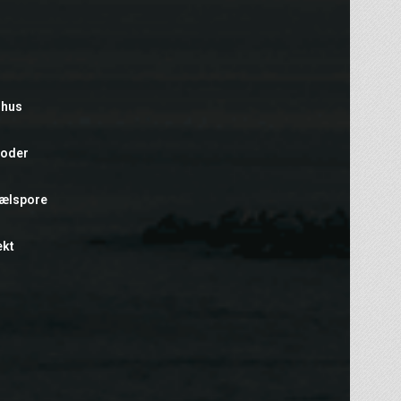
rhus
foder
hælspore
ekt