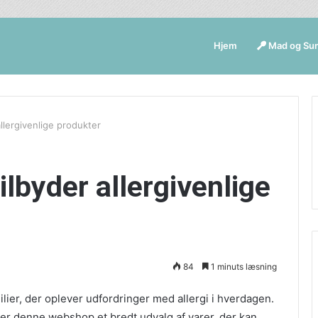
Hjem
Mad og Su
allergivenlige produkter
ilbyder allergivenlige
84
1 minuts læsning
ilier, der oplever udfordringer med allergi i hverdagen.
der denne webshop et bredt udvalg af varer, der kan