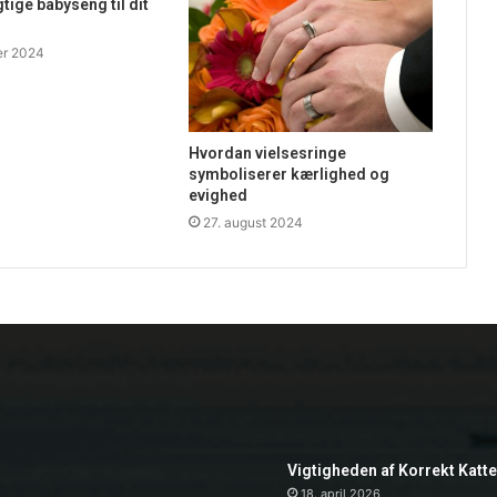
tige babyseng til dit
er 2024
Hvordan vielsesringe
symboliserer kærlighed og
evighed
27. august 2024
Vigtigheden af Korrekt Katt
18. april 2026