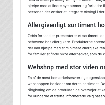
hjælpe med at lindre symptomer og forbedre livs
personer, der ønsker at integrere økologi i dere
Allergivenligt sortiment h
Zebla forhandler præsenterer et sortiment, d
behovene hos allergikere. Produkterne spænder 
der kan hjælpe med at minimere allergiske reak
for familier at finde sikre alternativer, som de 
Webshop med stor viden o
En af de mest bemærkelsesværdige egenskaber
webshoppen besidder om deres sortiment. Dett
rådgivning om de produkter, de overvejer at kø
for kunderne at træffe informerede valg baser