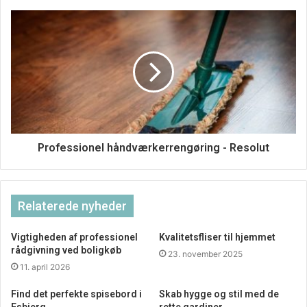
Køb en billig blækpatron
Derudover er der også rigtig gode muligheder for at finde
nogle billige blækpatroner til printeren.
Professionel håndværkerrengøring - Resolut
Relaterede nyheder
Vigtigheden af professionel
Kvalitetsfliser til hjemmet
rådgivning ved boligkøb
23. november 2025
11. april 2026
Find det perfekte spisebord i
Skab hygge og stil med de