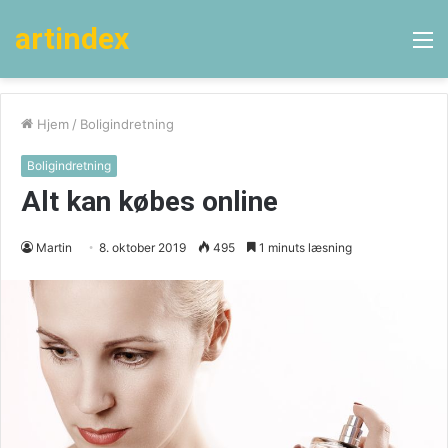
artindex
M
Hjem
/
Boligindretning
Boligindretning
Alt kan købes online
Martin
8. oktober 2019
495
1 minuts læsning