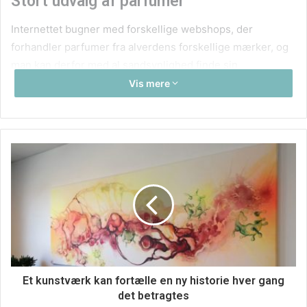
Stort udvalg af parfumer
Internettet bugner med forskellige webshops, der
forhandler parfumer fra alverdens forskellige mærker, og
man kan derfor med al sandsynlighed finde sin
yndlingsparfume til en rigtig god pris.
Vis mere
Et kunstværk kan fortælle en ny historie hver gang
det betragtes