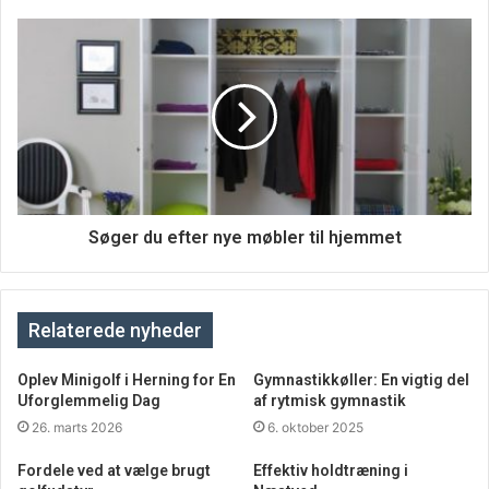
dig selv, ved at vælge netop denne løsning. Fordi du kan
klare det hele online. Det eneste du som sådan skal tænke
på er, at klikke dig ind på hjemmesiden her. Herfra kan du
så finde den feriebolig på Sardinien, som du gerne vil
booke. Når du har fundet dette, skal du tjekke ledigheden,
og er du så heldig, at den er ledig i netop den periode,
hvor du står og skal bruge den. Så er det jo bare med at
slå til nu. Specielt når du tager prisen i betragtning.
Søger du efter nye møbler til hjemmet
Hvor skal man bo henne?
Måske har du ikke specielt meget kendskabt il det sted,
Relaterede nyheder
som du ønsker at rejse til. Så kan du også klikke dig ind på
hjemmesiden, hvis din største bekymring er, hvor skal man
Oplev Minigolf i Herning for En
Gymnastikkøller: En vigtig del
Uforglemmelig Dag
af rytmisk gymnastik
bo på sardinien? Men inde på hjemmesiden får du masser
26. marts 2026
6. oktober 2025
af gode råd til, hvor du skal bo henne. Og i samme omgang
altså også, hvordan du booker et feriehus på Sardinien. Så
Fordele ved at vælge brugt
Effektiv holdtræning i