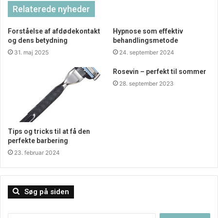
Relaterede nyheder
Også fordi man så ikke er begrænset af åbningstider, men
kan shoppe lige når det passer en.
Forståelse af afdødekontakt
Hypnose som effektiv
og dens betydning
behandlingsmetode
31. maj 2025
24. september 2024
Rosevin – perfekt til sommer
28. september 2023
Tips og tricks til at få den
perfekte barbering
23. februar 2024
Søg på siden
Søg