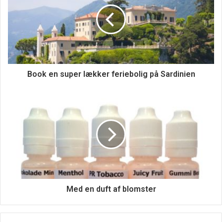
Book en super lækker feriebolig på Sardinien
Nemt når man kan sidde derhjemme og
gøre det
Men der er jo også et eller andet virkelig komfortabelt og
nemt ved, at man kan sidde derhjemme i sin egen stue, og
bestille de møbler, som man gerne vil have. Det hjælper
altid på det, når man kan være i de omgivelser, hvor
Med en duft af blomster
møblerne kommer til at være. For så har man en bedre
fornemmelse af, om de vil passe ind, hvordan man vil
indrette sig og så videre. Så det er på alle måder en fordel.