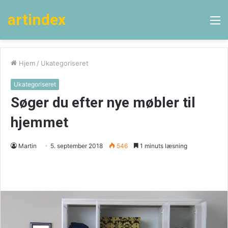
artindex
M
Hjem
/
Ukategoriseret
Ukategoriseret
Søger du efter nye møbler til
hjemmet
Martin
5. september 2018
546
1 minuts læsning