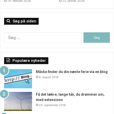
14. februar 2026
22. januar 2026
bo eller som studerende. Alle situationer finder de en
løsning på.
Søg på siden
Søg
efter:
Populære nyheder
Måske finder du din næste ferie via en blog
8. august 2018
Få det lækre, lange hår, du drømmer om,
med extensions
24. september 2018