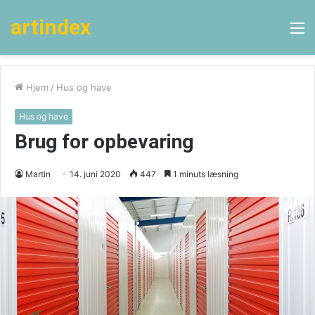
artindex
M
Hjem
/
Hus og have
Hus og have
Brug for opbevaring
Martin
14. juni 2020
447
1 minuts læsning