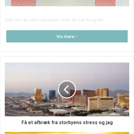
Står du i en akut situation, hvor du har brug for
opbevaring, og gerne en form for billig opbevaring, eller
ved du, at du ude i den nærmeste fremtid, får brug for det,
Vis mere
hvad enten det er til møbelopbevaring eller andre ting, der
skal opbevares forsvarligt, så skulle du tage og kontakte
Depothuset,dk der er et lagerhotel, med afdelinger i hele
Jylland, og vi linker til deres hjemmeside lige her, så du
kan læse mere og se priser
billig opbevaring
En tillidssag
Det er ikke helt ligemeget hvem der skal passe på dine
ting, de skal jo gerne være opbevaret et sted, hvor der er
sikkert og trygt, og hvor du kan regne med, at dine private
Få et afbræk fra storbyens stress og jag
ejendele ser ud på samme måde, som da du indleverede
dem, når du engang får brug for dem igen, og det kan du