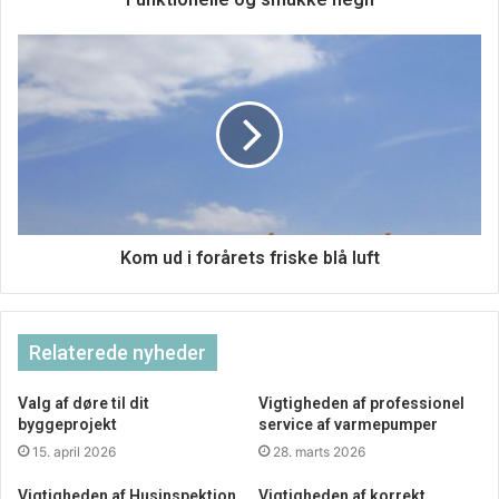
større område eller til en krukke.
Kom ud i forårets friske blå luft
Relaterede nyheder
Valg af døre til dit
Vigtigheden af professionel
byggeprojekt
service af varmepumper
15. april 2026
28. marts 2026
Vigtigheden af Husinspektion
Vigtigheden af korrekt