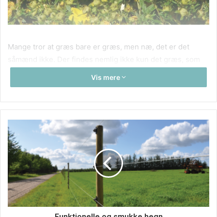
Mange tror at græs bare er græs, men næ, det er det
såmænd ikke. Der findes nemlig ikke kun det græs, som
gror ude i haven og fungerer som bunddække, der findes
Vis mere
også mange andre og mere dekorative græssorter. Hvis
man vil have græsser til haven, må man sætte sig lidt ind i
tingene og finde ud af hvilke sorter, der egner sig til hvad.
Det er f.eks. ikke den samme sort, som skal bruges til
bunddække som
græsser til krukker
, men derimod nogle
andre typer. Hvilken sort man bør gå efter, kommer i høj
grad an på formålet med græsset. For der findes græs, der
best kan blive brugt som et bunddække, det ville være
græs, som ikke vokser så højt og kan fungerer som
græsplæne i haven. Så findes der græs som egner sig
bedre til mere dekorative formål, hvad end det er til et lidt
Funktionelle og smukke hegn