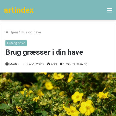
artindex
M
Hjem
/
Hus og have
Hus og have
Brug græsser i din have
Martin
6. april 2020
433
1 minuts læsning