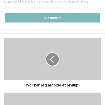
afgange til både Barcelona, Sicilien og mange af de
græske øer, hvor man sikre sig vejret fortsat er godt og
der er varmt hele dagen og aften. Tjek de mange gode
Vis mere
rejsemuligheder ud allerede i dag. Slå til nu.
Hvor kan jeg afholde et bryllup?