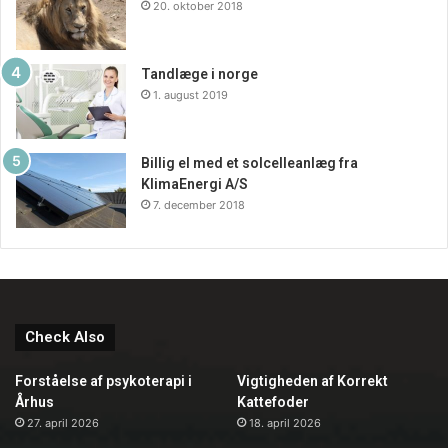
20. oktober 2018
Tandlæge i norge
1. august 2019
Billig el med et solcelleanlæg fra
KlimaEnergi A/S
7. december 2018
Check Also
Forståelse af psykoterapi i
Vigtigheden af Korrekt
Århus
Kattefoder
27. april 2026
18. april 2026