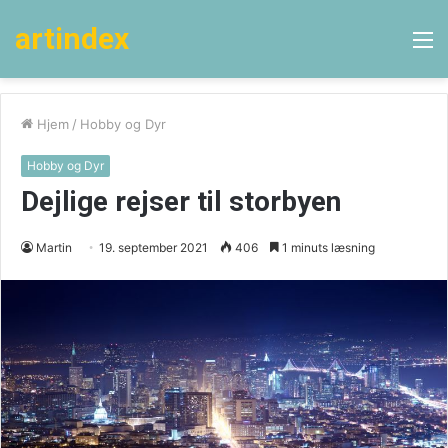
artindex
M
Hjem
/
Hobby og Dyr
Hobby og Dyr
Dejlige rejser til storbyen
Martin
19. september 2021
406
1 minuts læsning