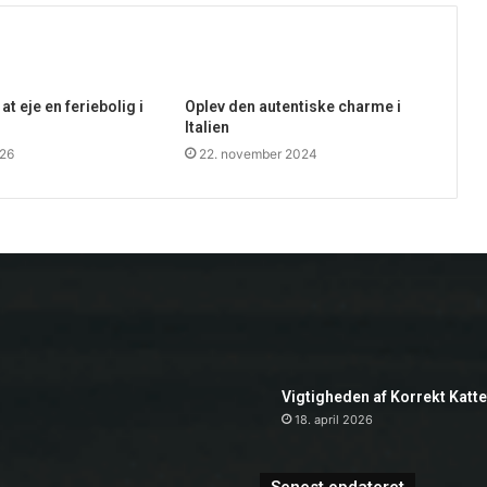
at eje en feriebolig i
Oplev den autentiske charme i
Italien
026
22. november 2024
Vigtigheden af Korrekt Katt
18. april 2026