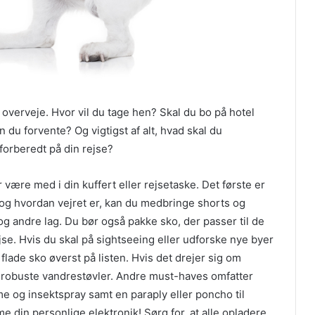
l overveje. Hvor vil du tage hen? Skal du bo på hotel
 du forvente? Og vigtigst af alt, hvad skal du
forberedt på din rejse?
r være med i din kuffert eller rejsetaske. Det første er
, og hvordan vejret er, kan du medbringe shorts og
 og andre lag. Du bør også pakke sko, der passer til de
ejse. Hvis du skal på sightseeing eller udforske nye byer
flade sko øverst på listen. Hvis det drejer sig om
robuste vandrestøvler. Andre must-haves omfatter
eme og insektspray samt en paraply eller poncho til
din personlige elektronik! Sørg for, at alle opladere