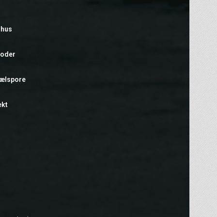
rhus
foder
hælspore
ekt