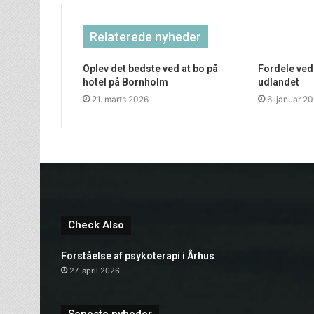
Relaterede nyheder
Oplev det bedste ved at bo på
Fordele ved 
hotel på Bornholm
udlandet
21. marts 2026
6. januar 2
Check Also
Forståelse af psykoterapi i Århus
27. april 2026