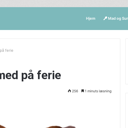
Hjem
Mad og Su
på ferie
med på ferie
256
1 minuts læsning