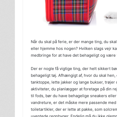
Når du skal på ferie, er der mange ting, du ska
eller hjemme hos nogen? Hvilken slags vejr kan
medbringe for at have det behageligt og være 
Der er nogle få vigtige ting, der helt sikkert bø
behageligt tøj. Afhængigt af, hvor du skal hen
tanktoppe, lette jakker og lange bukser, trøjer
aktiviteter, du planlægger at foretage på din r
til fods, bør du have behagelige sneakers eller 
vandreture, er det måske mere passende med 
toiletartikler, der er lette at pakke, som solcr
uventede regnbyger. Endelig må du ikke glemme 