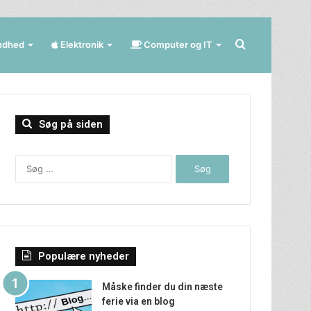
Søg
ndhed
Elektronik
Computer og IT
efter
Søg på siden
Søg
efter:
Populære nyheder
Måske finder du din næste
ferie via en blog