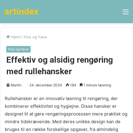
artindex
M
Hjem
/
Hus og have
Hus og have
Effektiv og alsidig rengøring
med rullehansker
Martin
24. december 2024
184
1 minuts læsning
Rullehansker er en innovativ løsning til rengøring, der
kombinerer effektivitet og hygiejne. Disse hansker er
designet til at gøre rengøringsprocessen mere praktisk og
mindre tidskrævende. Med deres unikke design kan de
bruges til en række forskellige opgaver, fra almindelig