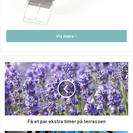
Vis mere
Corona-krisen raser og de fleste tøjbutikker såvel som
mange andre butikker er lukkede. De fleste af os holder os
inde, og skal vi endelig ud, er det kun for at få motion
udenfor, gå en tur, eller tage ud og handle dagligvarer. For
mit eget vedkommende betyder det, at jeg for det meste
render rundt i joggingbukser eller træningsbukser, da jeg
arbejder hjemmefra. Lysten til at købe nyt tøj er minimal,
og det skyldes nok det faktum, at man jo ikke skal
noget.Man skal ikke klæde sig på til at skulle ud blandt
mange mennesker. På sin vis er det jo skørt, for man kan
Få et par ekstra timer på terrassen
sagtens klæde sig pænt på, selvom man er derhjemme,