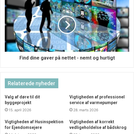
eller skal en tur ud i naturen. Omvendt er det nok også
meget godt, at man ikke har den store shoppetrang, da
man så spare nogle penge. Bevares, jeg har da
frekventeret en webshop, men i forhold til at påskeferien
nu står for døren, så tænker jeg, at det bliver minimalt,
hvor mange penge, jeg kommer til at bruge, da
tøjbutikkerne holder lukket.
Find dine gaver på nettet - nemt og hurtigt
Relaterede nyheder
Valg af døre til dit
Vigtigheden af professionel
byggeprojekt
service af varmepumper
15. april 2026
28. marts 2026
Vigtigheden af Husinspektion
Vigtigheden af korrekt
for Ejendomsejere
vedligeholdelse af bådskrog