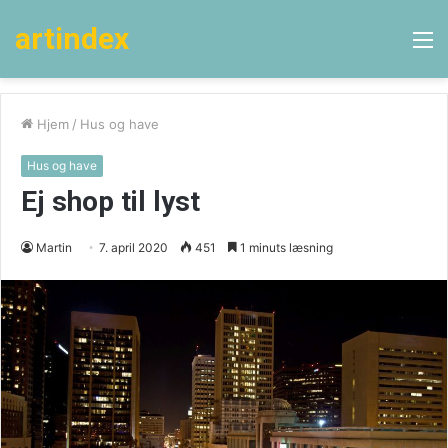
artindex
M
Hjem
/
Hus og have
Hus og have
Ej shop til lyst
Martin
7. april 2020
451
1 minuts læsning