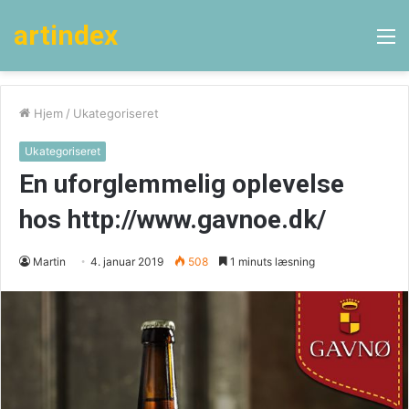
artindex
M
Hjem
/
Ukategoriseret
Ukategoriseret
En uforglemmelig oplevelse
hos http://www.gavnoe.dk/
Martin
4. januar 2019
508
1 minuts læsning