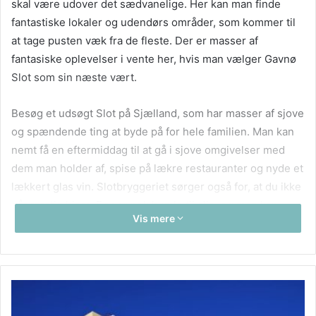
skal være udover det sædvanelige. Her kan man finde
fantastiske lokaler og udendørs områder, som kommer til
at tage pusten væk fra de fleste. Der er masser af
fantasiske oplevelser i vente her, hvis man vælger Gavnø
Slot som sin næste vært.
Besøg et udsøgt Slot på Sjælland, som har masser af sjove
og spændende ting at byde på for hele familien. Man kan
nemt få en eftermiddag til at gå i sjove omgivelser med
dem man holder af, spise på lækre restauranter og nyde et
lækkert glas vin. Slotbryggeriet sørger også for, at du ikke
går tørstig hjem. Der er nok humle til alle, og man kan
Vis mere
sammen med venner og familie nyde det i kolde
temperaturer.