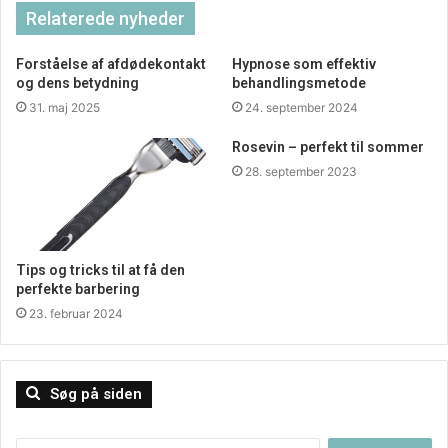
Relaterede nyheder
Forståelse af afdødekontakt
Hypnose som effektiv
og dens betydning
behandlingsmetode
31. maj 2025
24. september 2024
Rosevin – perfekt til sommer
28. september 2023
Tips og tricks til at få den
perfekte barbering
23. februar 2024
Søg på siden
Planlæg en tur udover det normale
Kunne man tænke sig en god og sammenstyrkende dag
Søg