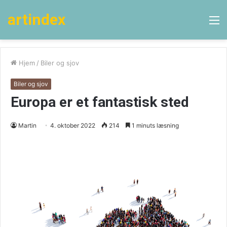
artindex
M
Hjem
/
Biler og sjov
Biler og sjov
Europa er et fantastisk sted
Martin
4. oktober 2022
214
1 minuts læsning