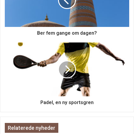
Europa har en rig historie og kultur, som kan ses på de
mange gamle slotte, kirker og museer. Kontinentet er også
Ber fem gange om dagen?
kendt for sin mad og vin, og retter som fransk løgsuppe,
spansk paella og italiensk pasta er populære over hele
verden.
Europa er et fantastisk sted at besøge og har noget at
byde på for enhver smag. Uanset om du er interesseret i
historie, natur eller bare ønsker at opleve noget af
verdens bedste mad og vin, har Europa noget for dig. Så
hvorfor ikke bestille en rejse i dag og opleve alt det, som
Padel, en ny sportsgren
Europa har at byde på?
Relaterede nyheder