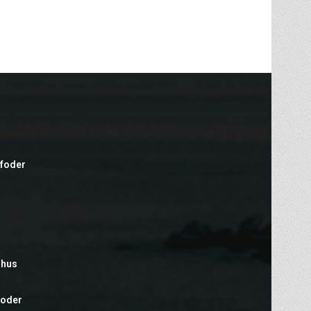
efoder
rhus
foder