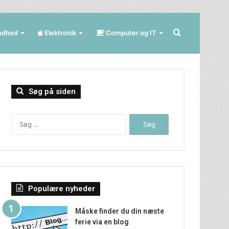
Søg
ndhed
Elektronik
Computer og IT
efter
Søg på siden
Søg
efter:
Populære nyheder
Måske finder du din næste
ferie via en blog