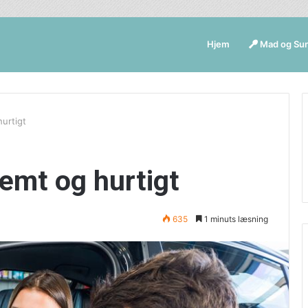
Hjem
Mad og Su
hurtigt
nemt og hurtigt
635
1 minuts læsning