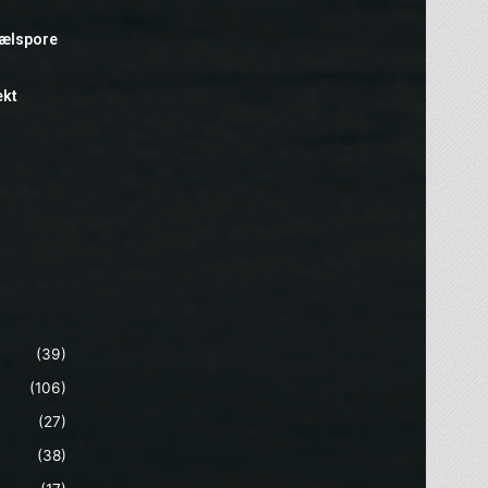
hælspore
ekt
(39)
(106)
(27)
(38)