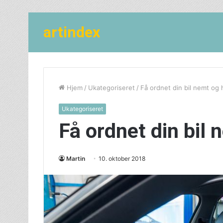
artindex
Hjem
/
Ukategoriseret
/
Få ordnet din bil nemt og 
Ukategoriseret
Få ordnet din bil 
Martin
10. oktober 2018