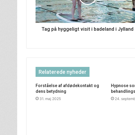
Tag på hyggeligt visit i badeland i Jylland
Relaterede nyheder
Forståelse af afdødekontakt og
Hypnose som
dens betydning
behandling
31. maj 2025
24. septem