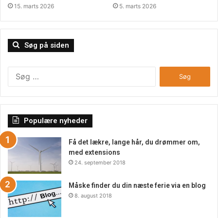
bestiller på denne måde. Så det kunne jo også være
15. marts 2026
5. marts 2026
motivationen for at vælge denne løsning, fremfor at skulle
have gang i kødgryderne selv. Hvis man altså ikke er så
meget til det.
Søg på siden
Søg
efter:
Populære nyheder
Få det lækre, lange hår, du drømmer om,
med extensions
24. september 2018
Måske finder du din næste ferie via en blog
8. august 2018