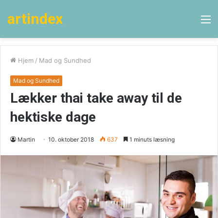
artindex
M
Hjem
/
Mad og Sundhed
Mad og Sundhed
Lækker thai take away til de
hektiske dage
Martin
10. oktober 2018
637
1 minuts læsning