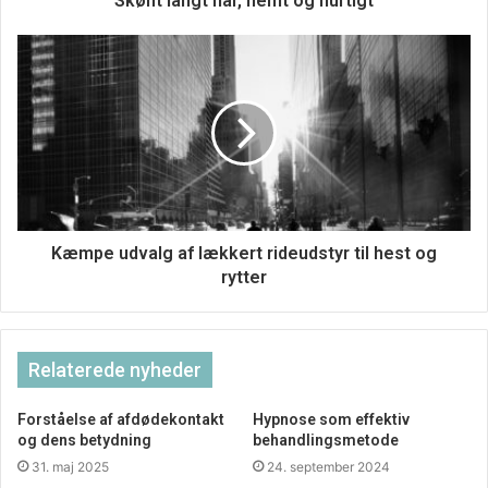
Skønt langt hår, nemt og hurtigt
Kæmpe udvalg af lækkert rideudstyr til hest og
rytter
Relaterede nyheder
Forståelse af afdødekontakt
Hypnose som effektiv
og dens betydning
behandlingsmetode
31. maj 2025
24. september 2024