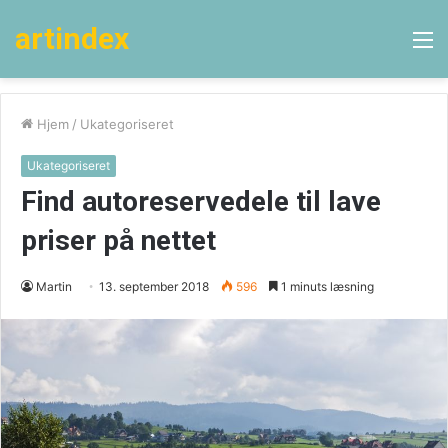
artindex
M
Hjem
/
Ukategoriseret
Ukategoriseret
Find autoreservedele til lave
priser på nettet
Martin
13. september 2018
596
1 minuts læsning