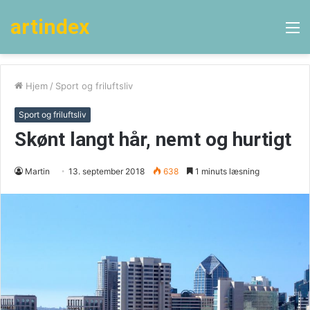
artindex
M
Hjem
/
Sport og friluftsliv
Sport og friluftsliv
Skønt langt hår, nemt og hurtigt
Martin
13. september 2018
638
1 minuts læsning