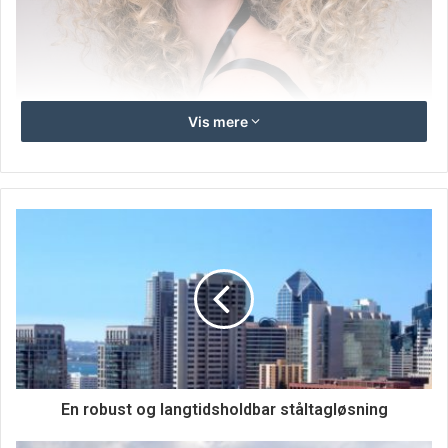
Vis mere
Har du en drøm om at have et langt og lækkert hår med
masser af fylde? Er virkeligheden den, at dit hår er fint,
flyvsk og har svært ved at blive meget længere end til
En robust og langtidsholdbar ståltagløsning
dine skuldre, uden at det spalter og bliver fladt? Så er der
absolut ingen grund til at ændre på drømmen. Den kan