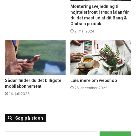
Monteringsvejledning til
kan koste alverdens. Så kan man nemt komme til at betale
højttalerfront i træ: sådan får
flere hundrede kroner for sådan en. Men hvis man klikker
du det mest ud af dit Bang &
sig ind på hjemmesiden her, så skulle der altså være en
Olufsen produkt
god mulighed for at komme til at spare nogle penge på
2. maj 2024
det.
Sådan finder du det billigste
Læs mere om webshop
mobilabonnement
26. december 2022
14. juli 2023
Søg på siden
Søg