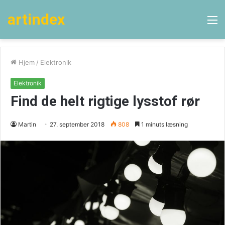
artindex
M
Hjem
/
Elektronik
Elektronik
Find de helt rigtige lysstof rør
Martin
27. september 2018
808
1 minuts læsning