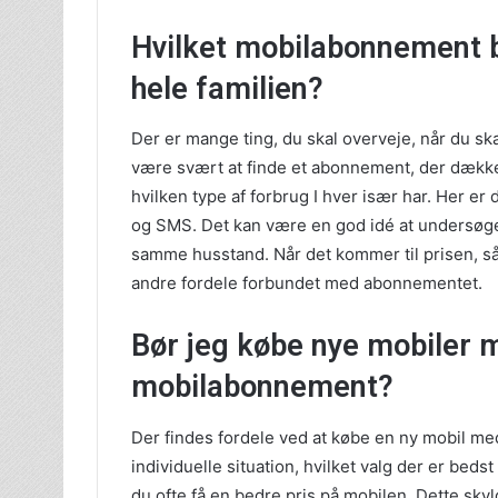
Hvilket mobilabonnement bø
hele familien?
Der er mange ting, du skal overveje, når du sk
være svært at finde et abonnement, der dækker 
hvilken type af forbrug I hver især har. Her er d
og SMS. Det kan være en god idé at undersøge 
samme husstand. Når det kommer til prisen, så e
andre fordele forbundet med abonnementet.
Bør jeg købe nye mobiler 
mobilabonnement?
Der findes fordele ved at købe en ny mobil me
individuelle situation, hvilket valg der er bed
du ofte få en bedre pris på mobilen. Dette skyl