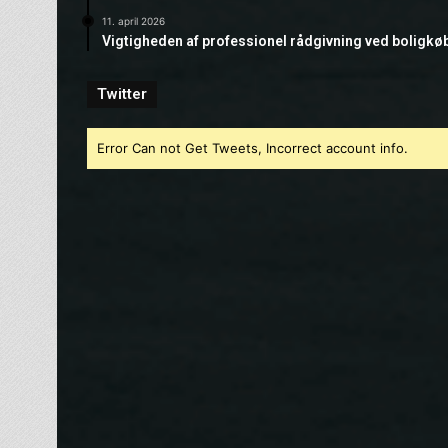
11. april 2026
Vigtigheden af professionel rådgivning ved boligkø
Twitter
Error Can not Get Tweets, Incorrect account info.