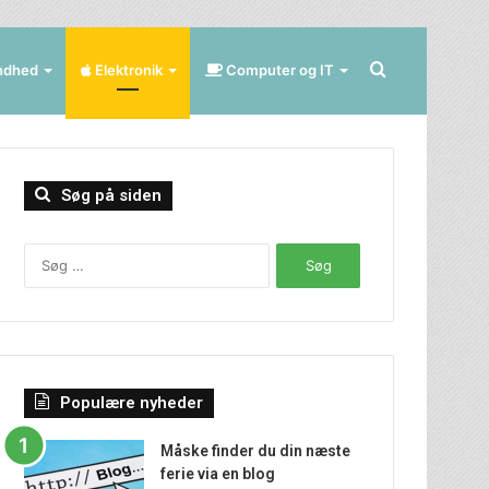
Søg
ndhed
Elektronik
Computer og IT
efter
Søg på siden
Søg
efter:
Populære nyheder
Måske finder du din næste
ferie via en blog