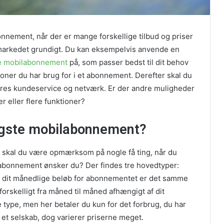
nnement, når der er mange forskellige tilbud og priser
markedet grundigt. Du kan eksempelvis anvende en
ste mobilabonnement
på, som passer bedst til dit behov
ioner du har brug for i et abonnement. Derefter skal du
deres kundeservice og netværk. Er der andre muligheder
r eller flere funktioner?
lligste mobilabonnement?
t, skal du være opmærksom på nogle få ting, når du
abonnement ønsker du? Der findes tre hovedtyper:
 at dit månedlige beløb for abonnementet er det samme
orskelligt fra måned til måned afhængigt af dit
type, men her betaler du kun for det forbrug, du har
 et selskab, dog varierer priserne meget.