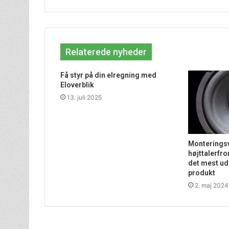
Relaterede nyheder
Få styr på din elregning med
Eloverblik
13. juli 2025
Monteringsv
højttalerfro
det mest ud 
produkt
2. maj 2024