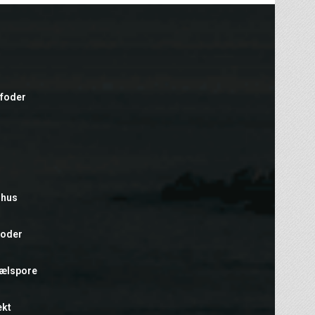
efoder
rhus
foder
hælspore
ekt