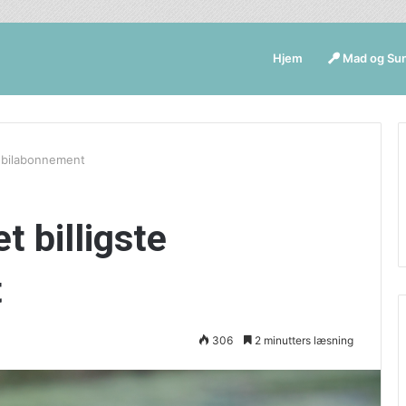
Hjem
Mad og Su
mobilabonnement
t billigste
t
306
2 minutters læsning