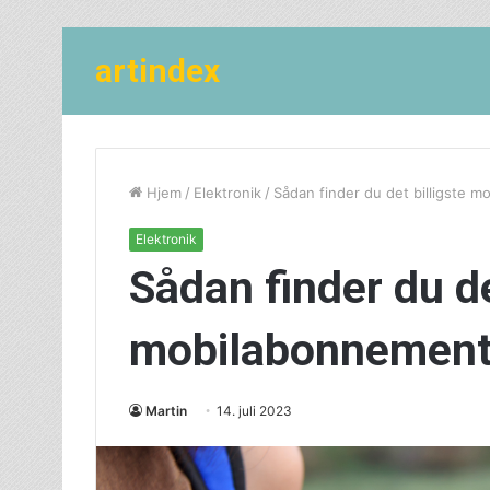
artindex
Hjem
/
Elektronik
/
Sådan finder du det billigste 
Elektronik
Sådan finder du de
mobilabonnemen
Martin
14. juli 2023