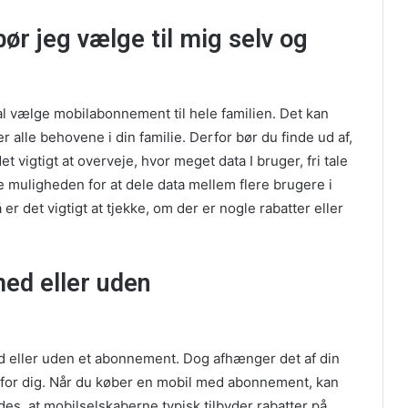
r jeg vælge til mig selv og
al vælge mobilabonnement til hele familien. Det kan
alle behovene i din familie. Derfor bør du finde ud af,
et vigtigt at overveje, hvor meget data I bruger, fri tale
muligheden for at dele data mellem flere brugere i
r det vigtigt at tjekke, om der er nogle rabatter eller
med eller uden
d eller uden et abonnement. Dog afhænger det af din
st for dig. Når du køber en mobil med abonnement, kan
des, at mobilselskaberne typisk tilbyder rabatter på