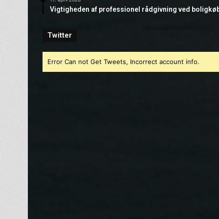
Vigtigheden af professionel rådgivning ved boligkø
Twitter
Error Can not Get Tweets, Incorrect account info.