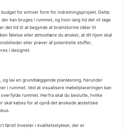
t budget for enhver form for indretningsprojekt. Dette
 der kan bruges i rummet, og hvor lang tid det vil tage
r det tid til at begynde at brainstorme idéer til
n følelse eller atmosfære du ønsker, at dit hjem skal
sbilleder eller prøver af potentielle stoffer,
eres i designet.
op, og lav en grundlæggende planløsning, herunder
oner i rummet. Ved at visualisere møbelplaceringen kan
t overfylde rummet. Herfra skal du beslutte, hvilke
der skal købes for at opnå det ønskede æstetiske
fokus.
 først! Invester i kvalitetsstykker, der er