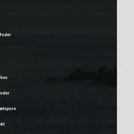
efoder
rhus
foder
hælspore
ekt