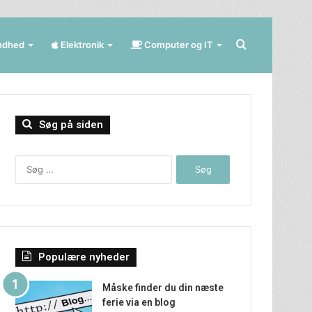
Søg
ndhed
Elektronik
Computer og IT
efter
Søg på siden
Søg
efter:
Populære nyheder
Måske finder du din næste
ferie via en blog