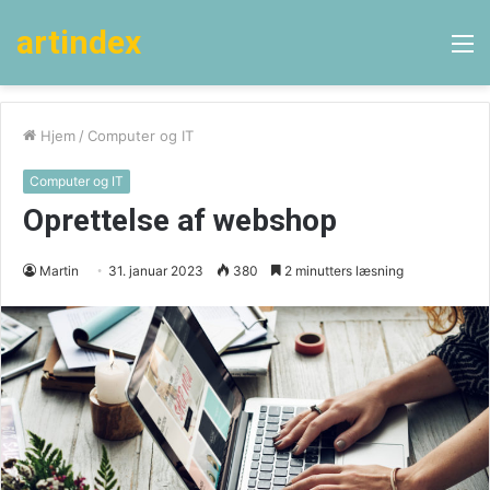
artindex
M
Hjem
/
Computer og IT
Computer og IT
Oprettelse af webshop
Martin
31. januar 2023
380
2 minutters læsning