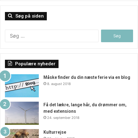
andre foranstaltninger, der er designet til at forbedre den
samlede butikspræstation .
Søg på siden
Søg
efter:
Populære nyheder
Måske finder du din næste ferie via en blog
8. august 2018
Få det lækre, lange hår, du drømmer om,
med extensions
24. september 2018
Kulturrejse