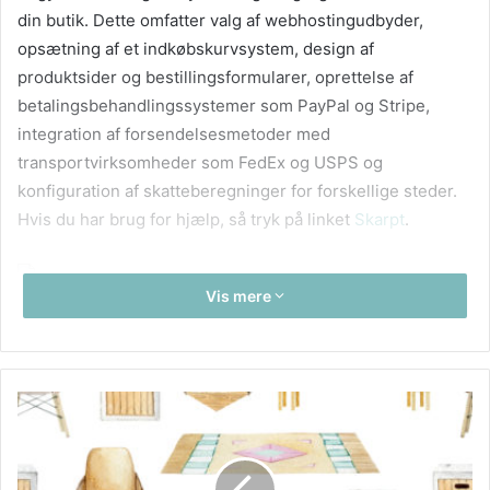
din butik. Dette omfatter valg af webhostingudbyder,
opsætning af et indkøbskurvsystem, design af
produktsider og bestillingsformularer, oprettelse af
betalingsbehandlingssystemer som PayPal og Stripe,
integration af forsendelsesmetoder med
transportvirksomheder som FedEx og USPS og
konfiguration af skatteberegninger for forskellige steder.
Hvis du har brug for hjælp, så tryk på linket
Skarpt
.
Vis mere
Det næste skridt er at oprette markedsføringskampagner,
der vil generere trafik til dit websted. Dette omfatter
forståelse af SEO-strategier som valg af nøgleord og
optimering af indhold samt forskning i effektive metoder til
PPC-annoncering, e-mailmarkedsføring, markedsføring på
sociale medier og influencer outreach. Når alle disse