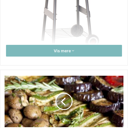
Vis mere
Har du længe ønsket dig en ny grill til den kommende
grillsæson? Nærmer sommeren sig nu med hastige skridt,
og har du endnu ikke haft held til at finde frem til en
model, der dækker dit behov for størrelse, brand,
funktioner og til en pris, som du synes, at du vil betale? Så
er det måske på tide, at du tager plads ved din pc og
kigger dig om på internettet. Det er nemlig her, at du
finder det største udbud af griller i alle størrelser og
afskygninger, både billige og dyre, og mon ikke, at der