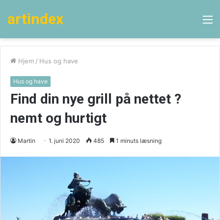
artindex
M
Hjem
/
Hus og have
Hus og have
Find din nye grill på nettet ?
nemt og hurtigt
Martin
1. juni 2020
485
1 minuts læsning