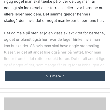
rigtig noget man skal tænke på bliver der, og man får
ødelagt sin indkørsel eller terrasse eller hvor børnene nu
ellers leger med dem. Det samme gælder henne i
skolegården, hvis det er noget man køber til børnene her.
Det og male på sten er jo en klassisk aktivitet for børnene,
og det er blandt også her hvor de leger hinke, hvis man
kan huske det. Så hvis man skal have nogle stenmaling
tusser, er det alt andet lige også her på nettet, hvor man
finder frem til det rette produkt for en. Det er alt andet lige
også noget af det, som mange får brug for at købe igen og
igen, hvis tusserne går i stykker eller bliver slidte op.
Vis mere