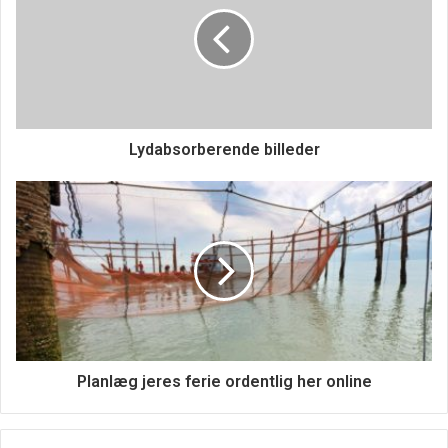
Lydabsorberende billeder
Køb udendørs udstyr til børnene her
Planlæg jeres ferie ordentlig her online
Er det ikke kun tusserne der skal tages i brug udenfor, kan
det også være man kan finde noget andet udendørsudstyr
til børnene her på nettet. Det er jo altid sjovt og være i