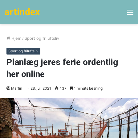
artindex
M
Hjem
/
Sport og friluftsliv
Sport og friluftsliv
Planlæg jeres ferie ordentlig
her online
Martin
28. juli 2021
437
1 minuts læsning