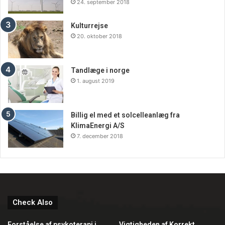
24. september 2018
Kulturrejse
20. oktober 2018
Tandlæge i norge
1. august 2019
Billig el med et solcelleanlæg fra
KlimaEnergi A/S
7. december 2018
Check Also
Forståelse af psykoterapi i
Vigtigheden af Korrekt