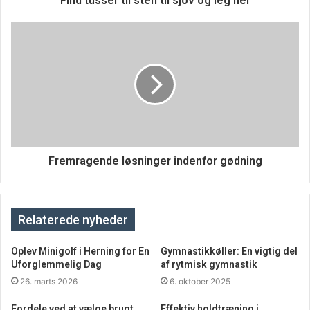
Find tusser til sten til sjov og leg her
Fremragende løsninger indenfor gødning
Relaterede nyheder
Oplev Minigolf i Herning for En
Gymnastikkøller: En vigtig del
Uforglemmelig Dag
af rytmisk gymnastik
26. marts 2026
6. oktober 2025
Fordele ved at vælge brugt
Effektiv holdtræning i