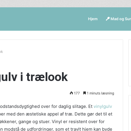
Hjem
Mad og Su
ok
ulv i trælook
177
1 minuts læsning
odstandsdygtighed over for daglig slitage. Et
vinylgulv
r med den æstetiske appel af træ. Dette gør det til et
økkener, gange og stuer. Vinyl er resistent over for
 kan modstå de udfordringer, som et travlt hjem kan byde