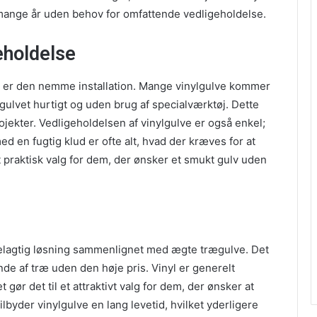
i mange år uden behov for omfattende vedligeholdelse.
eholdelse
ook er den nemme installation. Mange vinylgulve kommer
gulvet hurtigt og uden brug af specialværktøj. Dette
rojekter. Vedligeholdelsen af vinylgulve er også enkel;
d en fugtig klud er ofte alt, hvad der kræves for at
et praktisk valg for dem, der ønsker et smukt gulv uden
delagtig løsning sammenlignet med ægte trægulve. Det
de af træ uden den høje pris. Vinyl er generelt
et gør det til et attraktivt valg for dem, der ønsker at
byder vinylgulve en lang levetid, hvilket yderligere