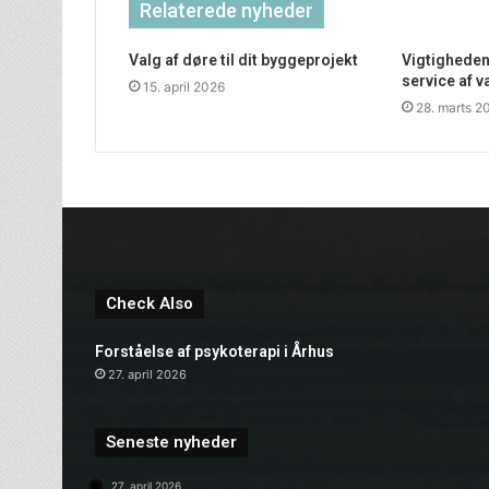
Relaterede nyheder
Valg af døre til dit byggeprojekt
Vigtigheden
service af
15. april 2026
28. marts 2
Check Also
Forståelse af psykoterapi i Århus
27. april 2026
Seneste nyheder
27. april 2026