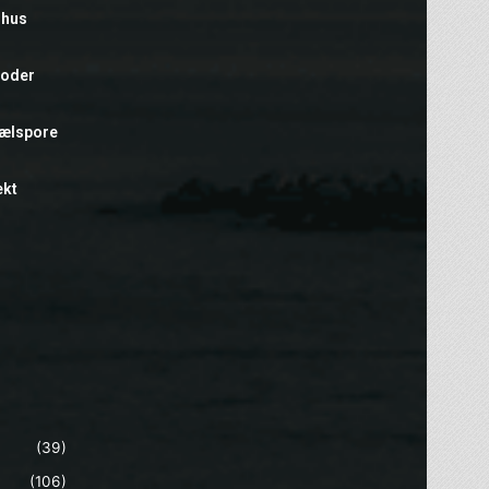
rhus
foder
hælspore
ekt
(39)
(106)