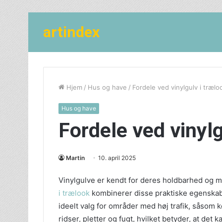
artindex
Hjem
/
Hus og have
/
Fordele ved vinylgulv i trælo
Hus og have
Fordele ved vinylg
Martin
10. april 2025
Vinylgulve er kendt for deres holdbarhed og m
i trælook
kombinerer disse praktiske egenskabe
ideelt valg for områder med høj trafik, såsom k
ridser, pletter og fugt, hvilket betyder, at det