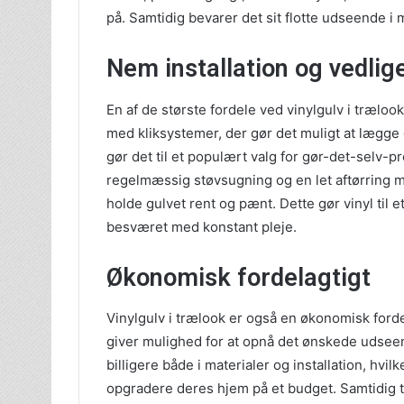
på. Samtidig bevarer det sit flotte udseende 
Nem installation og vedlig
En af de største fordele ved vinylgulv i træl
med kliksystemer, der gør det muligt at lægge 
gør det til et populært valg for gør-det-selv-p
regelmæssig støvsugning og en let aftørring me
holde gulvet rent og pænt. Dette gør vinyl til 
besværet med konstant pleje.
Økonomisk fordelagtigt
Vinylgulv i trælook er også en økonomisk for
giver mulighed for at opnå det ønskede udseen
billigere både i materialer og installation, hvilk
opgradere deres hjem på et budget. Samtidig til