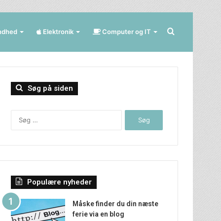
Søg
ndhed
Elektronik
Computer og IT
efter
Søg på siden
Søg
efter:
Populære nyheder
Måske finder du din næste
ferie via en blog