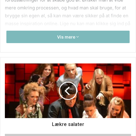
mere omkring processen, og hvad man skal bruge, for at
brygge sin egen øl, så kan man være sikker på at finde en
masse inspiration online. Lige nu kan man klikke sig ind på
ovenstående hjemmeside og herinde finder man et
Vis mere
forrygende anlæg, gode priser på disse kvalitetsprodukter
og kvalitetsanlæg. Se derfor nærmere allerede i dag, og
gør en rigtig god investering i dag.
Lækre salater