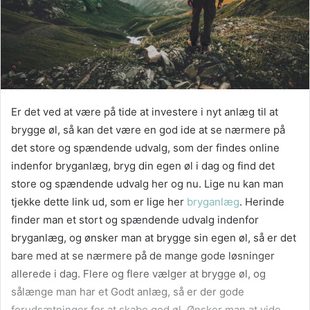
Er det ved at være på tide at investere i nyt anlæg til at
brygge øl, så kan det være en god ide at se nærmere på
det store og spændende udvalg, som der findes online
indenfor bryganlæg, bryg din egen øl i dag og find det
store og spændende udvalg her og nu. Lige nu kan man
tjekke dette link ud, som er lige her
bryganlæg
. Herinde
finder man et stort og spændende udvalg indenfor
bryganlæg, og ønsker man at brygge sin egen øl, så er det
bare med at se nærmere på de mange gode løsninger
allerede i dag. Flere og flere vælger at brygge øl, og
sålænge man har et Godt anlæg, så er der gode
forudsætninger for at skabe god øl. Ønsker man at vide