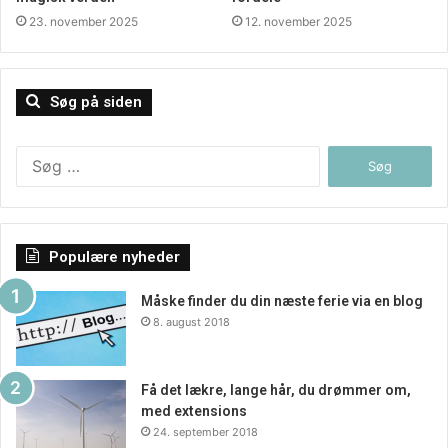
priser på nettet, og herved se hvor man kan finde
23. november 2025
12. november 2025
markedets største udvalg i dag. Lad dig inspirere nu.
Søg på siden
Søg
efter:
Populære nyheder
Måske finder du din næste ferie via en blog
8. august 2018
Få det lækre, lange hår, du drømmer om,
med extensions
24. september 2018