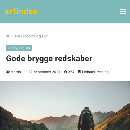
artindex
M
Hjem
/
Hobby og Dyr
Hobby og Dyr
Gode brygge redskaber
Martin
17. september 2021
354
1 minuts læsning