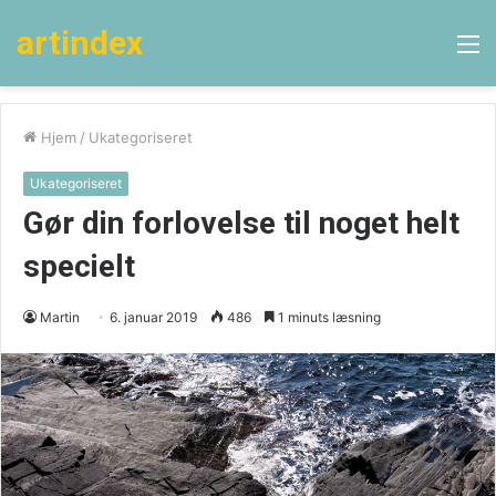
artindex
M
Hjem
/
Ukategoriseret
Ukategoriseret
Gør din forlovelse til noget helt
specielt
Martin
6. januar 2019
486
1 minuts læsning