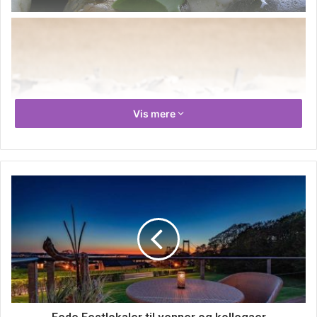
Vis mere
Ligesom vi givetvis giver flere aspekter af vores liv et
check engang i mellem, er det også vigtigt at få kigget på
din kost. Igennem livet skifter vores behov sig, derfor er
det en god idé at du sætter dig ind, at du rent faktisk få
dækket dine kostbehov i forhold til hvor gammel du er. Det