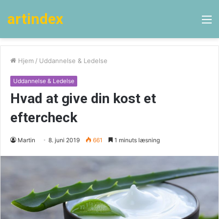
artindex
M
Hjem
/
Uddannelse & Ledelse
Uddannelse & Ledelse
Hvad at give din kost et
eftercheck
Martin
8. juni 2019
661
1 minuts læsning