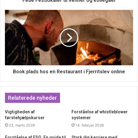
Fede Festlokaler til venner og kollegaer
kan lyde lidt kedeligt, og for nogen sikkert helt
unødvendig snak, men det er faktisk ret vigtigt, vi vil jo
gerne være her længst muligt og i bedst mulig form!.
Vi spiser for meget kød
Helt overordnet ved vi, at vi i Danmark spiser alt for meget
kød. Det er skidt både for os selv, men også for klimaet og
miljøet. Vi elsker især det røde kød, og mange af os får
dagligt kød. Det skal vi til at lave om på, og vi skal i højere
Book plads hos en Restaurant i Fjerritslev online
grad til at spise grønne og sundere. Hvis du ikke har den
store gastronomiske viden og fantasi, så er der rigeligt at
hente med god inspiration på nettet!.
Relaterede nyheder
Vigtigheden af
Forståelse af whistleblower
førstehjælpskurser
systemer
23. marts 2026
14. februar 2026
Forståelse af ESG: En guide til
Styrk din karriere med